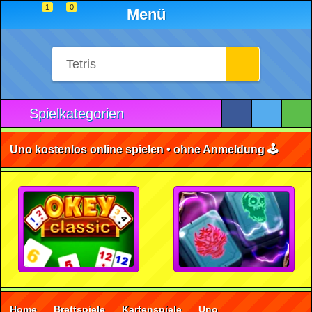
1
0
Menü
Spielkategorien
Uno kostenlos online spielen • ohne Anmeldung 🕹️
Home
Brettspiele
Kartenspiele
Uno