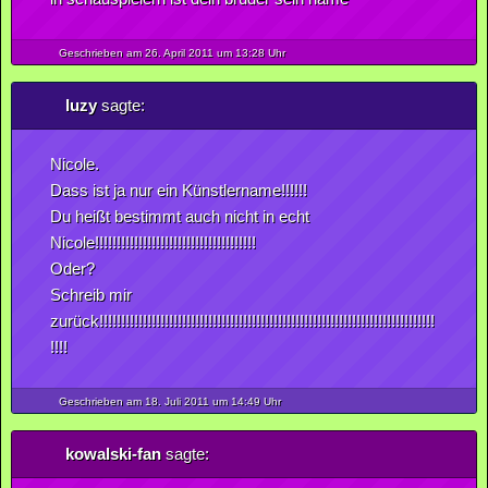
Geschrieben am 26.
April
2011
um 13:28 Uhr
luzy
sagte:
Nicole.
Dass ist ja nur ein Künstlername!!!!!!
Du heißt bestimmt auch nicht in echt
Nicole!!!!!!!!!!!!!!!!!!!!!!!!!!!!!!!!!!!!!
Oder?
Schreib mir
zurück!!!!!!!!!!!!!!!!!!!!!!!!!!!!!!!!!!!!!!!!!!!!!!!!!!!!!!!!!!!!!!!!!!!!!!!!!!!!!
!!!!
Geschrieben am 18.
Juli
2011
um 14:49 Uhr
kowalski-fan
sagte: