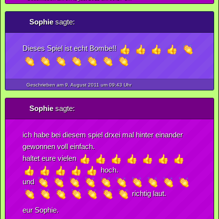
Sophie
sagte:
Dieses Spiel ist echt Bombe!!
Geschrieben am 9.
August
2011
um 09:43 Uhr
Sophie
sagte:
ich habe bei diesem spiel drxei mal hinter einander
gewonnen voll einfach.
haltet eure vielen
hoch.
und
richtig laut.
eur Sophie.