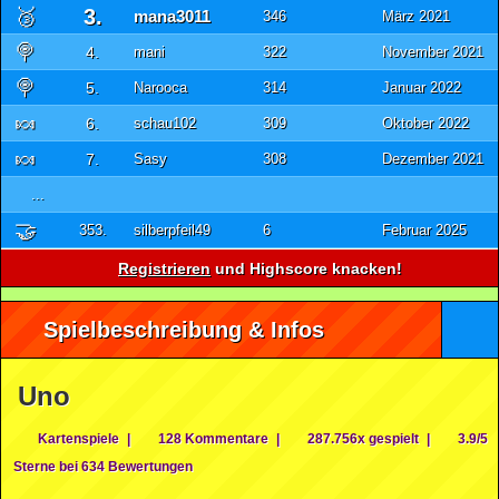
🥉
3.
mana3011
346
März 2021
🍭
4.
mani
322
November 2021
🍭
5.
Narooca
314
Januar 2022
🍬
6.
schau102
309
Oktober 2022
🍬
7.
Sasy
308
Dezember 2021
...
🤝
353.
silberpfeil49
6
Februar 2025
Registrieren
und Highscore knacken!
Spielbeschreibung & Infos
Uno
Kartenspiele
|
128 Kommentare
|
287.756x gespielt
|
3.9/5
Sterne bei 634 Bewertungen