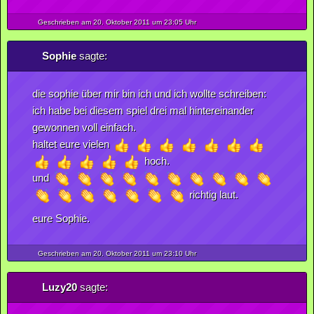
Geschrieben am 20.
Oktober
2011
um 23:05 Uhr
Sophie
sagte:
die sophie über mir bin ich und ich wollte schreiben:
ich habe bei diesem spiel drei mal hintereinander
gewonnen voll einfach.
haltet eure vielen
hoch.
und
richtig laut.
eure Sophie.
Geschrieben am 20.
Oktober
2011
um 23:10 Uhr
Luzy20
sagte: