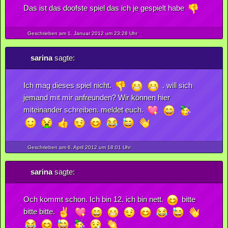
Das ist das doofste spiel das ich je gespielt habe
Geschrieben am 1.
Januar
2012
um 23:28 Uhr
sarina
sagte:
Ich mag dieses spiel nicht.
. will sich
jemand mit mir anfreunden? Wir können hier
miteinander schreiben. meldet euch.
Geschrieben am 6.
April
2012
um 18:01 Uhr
sarina
sagte:
Och kommt schon. Ich bin 12. ich bin nett.
bitte
bitte bitte.