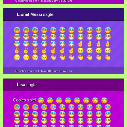
Geschrieben am 4.
Mai
2012
um 06:39 Uhr
Lionel Messi
sagte:
Geschrieben am 4.
Mai
2012
um 06:42 Uhr
Lisa
sagte:
Cooles spiel