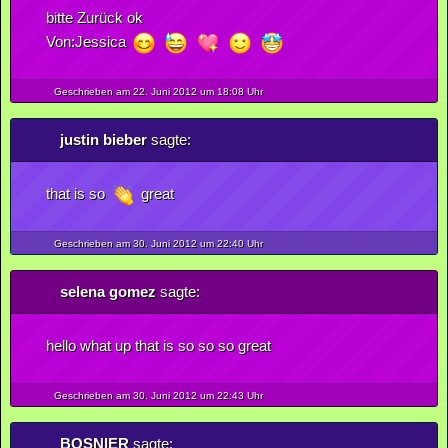
bitte Zurück ok
Von:Jessica
Geschrieben am 22.
Juni
2012
um 18:08 Uhr
justin bieber
sagte:
that is so
great
Geschrieben am 30.
Juni
2012
um 22:40 Uhr
selena gomez
sagte:
hello what up that is so so so great
Geschrieben am 30.
Juni
2012
um 22:43 Uhr
BOSNIER
sagte: