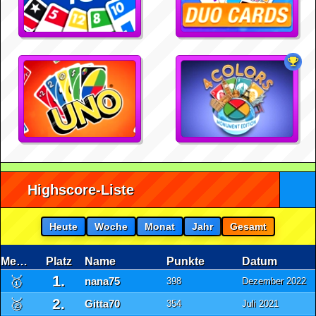
Highscore-Liste
Heute
Woche
Monat
Jahr
Gesamt
Medaille
Platz
Name
Punkte
Datum
1.
🥇
nana75
398
Dezember 2022
2.
🥈
Gitta70
354
Juli 2021