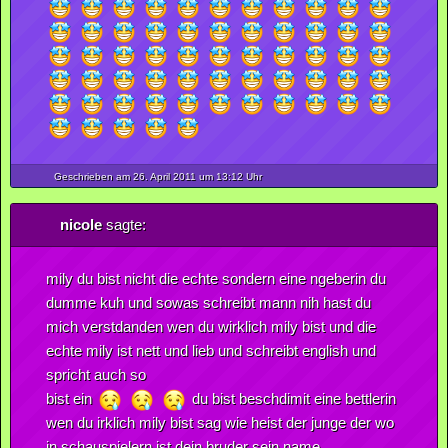
Geschrieben am 26.
April
2011
um 13:12 Uhr
nicole
sagte:
mily du bist nicht die echte sondern eine ngeberin du
dumme kuh und sowas schreibt mann nih hast du
mich verstdanden wen du wirklich mily bist und die
echte mily ist nett und lieb und schreibt english und
spricht auch so
bist ein
du bist beschdimit eine bettlerin
wen du irklich mily bist sag wie heist der junge der wo
in schauspielern ist dein bruder sein name