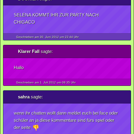
SELENA KOMMT IHR ZUR PARTY NACH
CHIGACO
Geschrieben am 30.
Juni
2012
um 22:44 Uhr
Klarer Fall
sagte:
Hallo
Geschrieben am 1.
Juli
2012
um 08:35 Uhr
sahra
sagte:
wenn ihr chatten wollt dann meldet euch bei face oder
schüler an ja diese kommentare sind fürs spiel oder
der seite