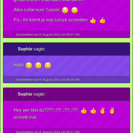
Alles Liebe eure Tussiiiii
P.s.: Ihr könnt ja mal zurück schreiben
Geschrieben am 9.
August
2011
um 09:07 Uhr
Sophie
sagte:
Hallo
Geschrieben am 9.
August
2011
um 09:16 Uhr
Sophie
sagte:
Hey wer bist du???? :??: :??: :??:
schreib mal
Geschrieben am 9.
August
2011
um 09:17 Uhr