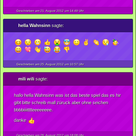
Geschrieben am 21.
August
2012
um 14:49 Uhr
hella Wahnsinn
sagte:
Geschrieben am 25.
August
2012
um 10:57 Uhr
mili wili
sagte:
hallo hella Wahnsinn was ist das beste spiel das es hir
gibt bitte schreib mall züruck aber ohne seichen
bbbbiiiitttteeeeeeee.
danke
Geschrieben am 26.
August
2012
um 18:08 Uhr