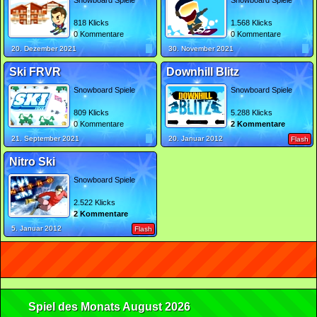
Snowboard Spiele
Snowboard Spiele
818 Klicks
1.568 Klicks
0 Kommentare
0 Kommentare
20. Dezember 2021
30. November 2021
Ski FRVR
Downhill Blitz
Snowboard Spiele
Snowboard Spiele
809 Klicks
5.288 Klicks
0 Kommentare
2 Kommentare
21. September 2021
20. Januar 2012
Flash
Nitro Ski
Snowboard Spiele
2.522 Klicks
2 Kommentare
5. Januar 2012
Flash
Spiel des Monats August 2026