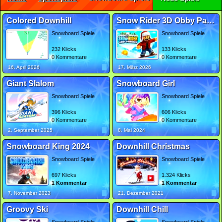
Colored Downhill
Snow Rider 3D Obby Parkour
Snowboard Spiele
Snowboard Spiele
232 Klicks
133 Klicks
0 Kommentare
0 Kommentare
16. April 2026
17. März 2026
Giant Slalom
Snowboard Girl
Snowboard Spiele
Snowboard Spiele
396 Klicks
606 Klicks
0 Kommentare
0 Kommentare
2. September 2025
8. Mai 2024
Snowboard King 2024
Downhill Christmas
Snowboard Spiele
Snowboard Spiele
697 Klicks
1.324 Klicks
1 Kommentar
1 Kommentar
7. November 2023
21. Dezember 2021
Groovy Ski
Downhill Chill