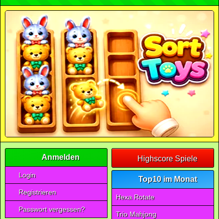
Anmelden
Highscore Spiele
Login
Top10 im Monat
Registrieren
Hexa Rotate
Passwort vergessen?
Trio Mahjong