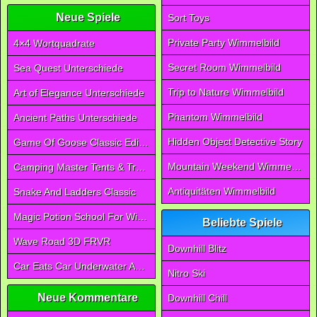
Neue Spiele
Sort Toys
Private Party Wimmelbild
4×4 Wortquadrate
Secret Room Wimmelbild
Sea Quest Unterschiede
Trip to Nature Wimmelbild
Art of Elegance Unterschiede
Phantom Wimmelbild
Ancient Paths Unterschiede
Hidden Object Detective Story
Game Of Goose Classic Edition
Mountain Weekend Wimmelbild
Camping Master Tents & Trees
Antiquitäten Wimmelbild
Snake And Ladders Classic
Magic Potion School For Witch
Beliebte Spiele
Wave Road 3D FRVR
Downhill Blitz
Car Eats Car Underwater Adventure FRVR
Nitro Ski
Neue Kommentare
Downhill Chill