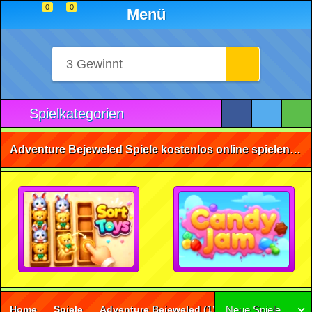
0
0
Menü
Spielkategorien
Adventure Bejeweled Spiele kostenlos online spielen • ohne Anmeldung 🕹️
Home
Spiele
Adventure Bejeweled
(1)
Neue Spiele