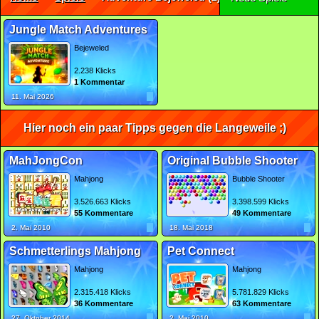
Jungle Match Adventures
Bejeweled
2.238 Klicks
1 Kommentar
11. Mai 2026
Hier noch ein paar Tipps gegen die Langeweile ;)
MahJongCon
Original Bubble Shooter
Mahjong
Bubble Shooter
3.526.663 Klicks
3.398.599 Klicks
55 Kommentare
49 Kommentare
2. Mai 2010
18. Mai 2018
Schmetterlings Mahjong
Pet Connect
Mahjong
Mahjong
2.315.418 Klicks
5.781.829 Klicks
36 Kommentare
63 Kommentare
27. Oktober 2014
2. Mai 2010