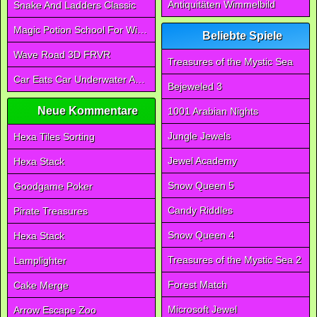
Antiquitäten Wimmelbild
Snake And Ladders Classic
Magic Potion School For Witch
Beliebte Spiele
Wave Road 3D FRVR
Treasures of the Mystic Sea
Car Eats Car Underwater Adventure FRVR
Bejeweled 3
Neue Kommentare
1001 Arabian Nights
Jungle Jewels
Hexa Tiles Sorting
Jewel Academy
Hexa Stack
Snow Queen 5
Goodgame Poker
Candy Riddles
Pirate Treasures
Snow Queen 4
Hexa Stack
Treasures of the Mystic Sea 2
Lamplighter
Forest Match
Cake Merge
Microsoft Jewel
Arrow Escape Zoo