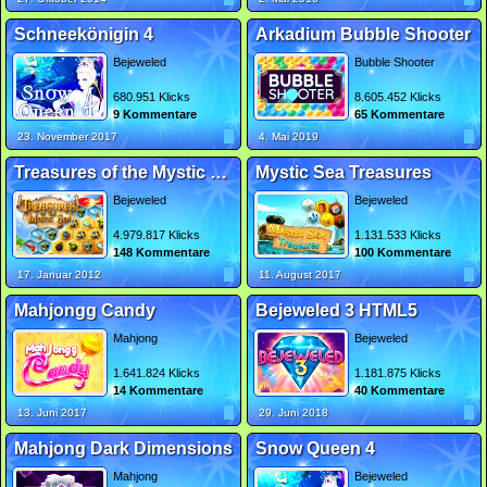
Schneekönigin 4
Arkadium Bubble Shooter
Bejeweled
Bubble Shooter
680.951 Klicks
8.605.452 Klicks
9 Kommentare
65 Kommentare
23. November 2017
4. Mai 2019
Treasures of the Mystic Sea
Mystic Sea Treasures
Bejeweled
Bejeweled
4.979.817 Klicks
1.131.533 Klicks
148 Kommentare
100 Kommentare
17. Januar 2012
11. August 2017
Mahjongg Candy
Bejeweled 3 HTML5
Mahjong
Bejeweled
1.641.824 Klicks
1.181.875 Klicks
14 Kommentare
40 Kommentare
13. Juni 2017
29. Juni 2018
Mahjong Dark Dimensions
Snow Queen 4
Mahjong
Bejeweled