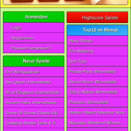
Anmelden
Highscore Spiele
Login
Top10 im Monat
Registrieren
Hexa Rotate
Passwort vergessen?
Trio Mahjong
Neue Spiele
Sort Toys
Private Party Wimmelbild
4×4 Wortquadrate
Secret Room Wimmelbild
Sea Quest Unterschiede
Trip to Nature Wimmelbild
Art of Elegance Unterschiede
Phantom Wimmelbild
Ancient Paths Unterschiede
Hidden Object Detective Story
Game Of Goose Classic Edition
Mountain Weekend Wimmelbild
Camping Master Tents & Trees