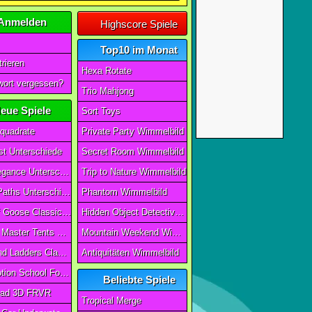
Anmelden
Highscore Spiele
Top10 im Monat
rieren
Hexa Rotate
ort vergessen?
Trio Mahjong
eue Spiele
Sort Toys
quadrate
Private Party Wimmelbild
t Unterschiede
Secret Room Wimmelbild
Art of Elegance Unterschiede
Trip to Nature Wimmelbild
Ancient Paths Unterschiede
Phantom Wimmelbild
Game Of Goose Classic Edition
Hidden Object Detective Story
Camping Master Tents & Trees
Mountain Weekend Wimmelbild
Snake And Ladders Classic
Antiquitäten Wimmelbild
Magic Potion School For Witch
Beliebte Spiele
ad 3D FRVR
Tropical Merge