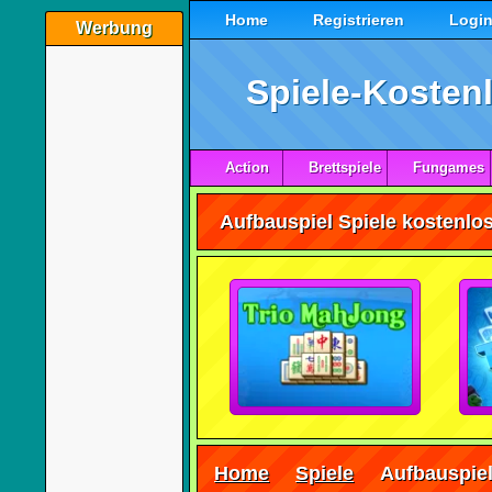
Home
Registrieren
Logi
Werbung
Spiele-Kostenl
Action
Brettspiele
Fungames
Aufbauspiel Spiele kostenlos
Home
Spiele
Aufbauspie