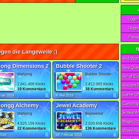
Login
Regist
Passw
N
gen die Langeweile ;)
4×4 Wort
jong Dimensions 2
Bubble Shooter 2
Sea Ques
Mahjong
Bubble Shooter
2.841.409 Klicks
2.812.065 Klicks
19 Kommentare
38 Kommentare
ruar 2019
4. Mai 2019
jongg Alchemy
Jewel Academy
Mahjong
Bejeweled
4.625.159 Klicks
2.020.656 Klicks
22 Kommentare
136 Kommentare
Wave Ro
 2018
18. Februar 2019