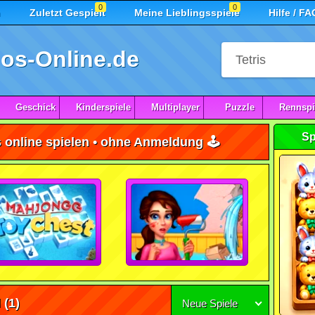
0
0
n
Zuletzt Gespielt
Meine Lieblingsspiele
Hilfe / FA
os-Online.de
Geschick
Kinderspiele
Multiplayer
Puzzle
Rennspi
Sp
 online spielen • ohne Anmeldung 🕹️
l
(1)
Neue Spiele