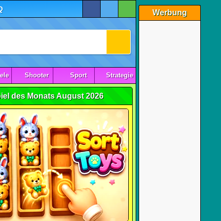
Q
Werbung
ele
Shooter
Sport
Strategie
iel des Monats August 2026