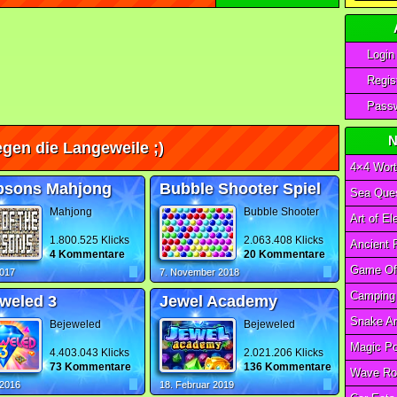
Login
Regist
Passw
N
gen die Langeweile ;)
4×4 Wort
psons Mahjong
Bubble Shooter Spiel
Sea Ques
Mahjong
Bubble Shooter
1.800.525 Klicks
2.063.408 Klicks
4 Kommentare
20 Kommentare
2017
7. November 2018
weled 3
Jewel Academy
Bejeweled
Bejeweled
4.403.043 Klicks
2.021.206 Klicks
73 Kommentare
136 Kommentare
Wave Ro
 2016
18. Februar 2019