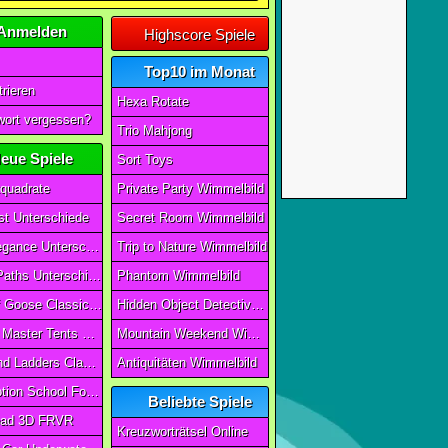
Anmelden
Highscore Spiele
Top10 im Monat
rieren
Hexa Rotate
ort vergessen?
Trio Mahjong
eue Spiele
Sort Toys
quadrate
Private Party Wimmelbild
t Unterschiede
Secret Room Wimmelbild
Art of Elegance Unterschiede
Trip to Nature Wimmelbild
Ancient Paths Unterschiede
Phantom Wimmelbild
Game Of Goose Classic Edition
Hidden Object Detective Story
Camping Master Tents & Trees
Mountain Weekend Wimmelbild
Snake And Ladders Classic
Antiquitäten Wimmelbild
Magic Potion School For Witch
Beliebte Spiele
ad 3D FRVR
Kreuzworträtsel Online