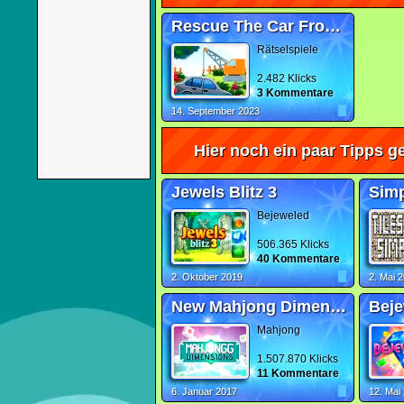
Rescue The Car From Pond
Rätselspiele
2.482 Klicks
3 Kommentare
14. September 2023
Hier noch ein paar Tipps ge
Jewels Blitz 3
Sim
Bejeweled
506.365 Klicks
40 Kommentare
2. Oktober 2019
2. Mai 
New Mahjong Dimensions
Beje
Mahjong
1.507.870 Klicks
11 Kommentare
6. Januar 2017
12. Mai