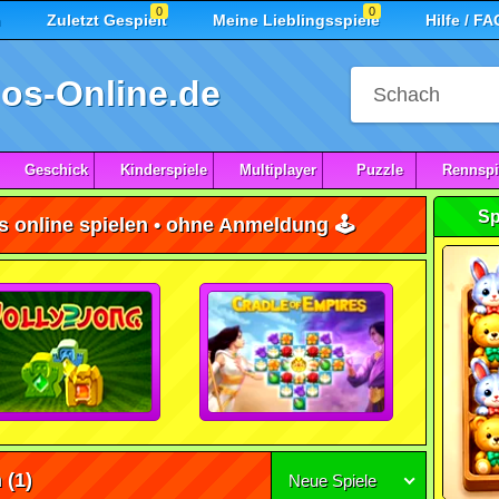
0
0
n
Zuletzt Gespielt
Meine Lieblingsspiele
Hilfe / FA
os-Online.de
Geschick
Kinderspiele
Multiplayer
Puzzle
Rennspi
Sp
s online spielen • ohne Anmeldung 🕹️
n
(1)
Neue Spiele