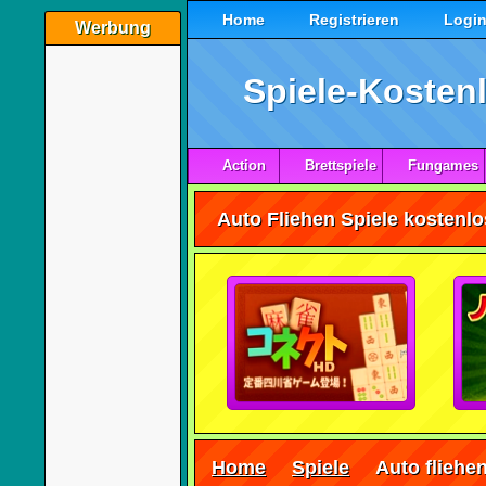
Home
Registrieren
Logi
Werbung
Spiele-Kostenl
Action
Brettspiele
Fungames
Auto Fliehen Spiele kostenlo
Home
Spiele
Auto fliehe