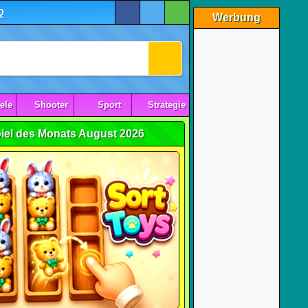
Q
Werbung
ele
Shooter
Sport
Strategie
iel des Monats August 2026