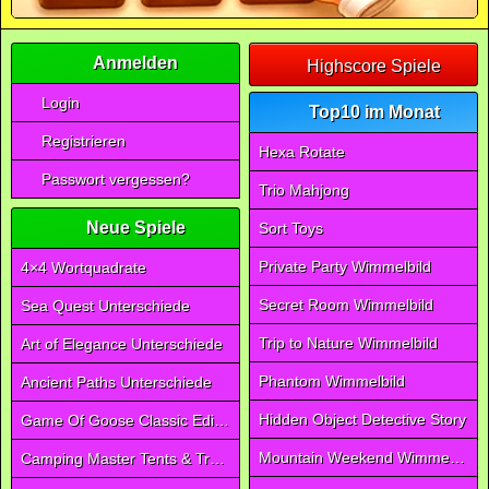
Anmelden
Highscore Spiele
Login
Top10 im Monat
Registrieren
Hexa Rotate
Passwort vergessen?
Trio Mahjong
Neue Spiele
Sort Toys
Private Party Wimmelbild
4×4 Wortquadrate
Secret Room Wimmelbild
Sea Quest Unterschiede
Trip to Nature Wimmelbild
Art of Elegance Unterschiede
Phantom Wimmelbild
Ancient Paths Unterschiede
Hidden Object Detective Story
Game Of Goose Classic Edition
Mountain Weekend Wimmelbild
Camping Master Tents & Trees