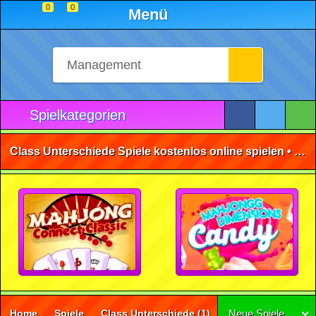
0
0
Menü
Spielkategorien
Class Unterschiede Spiele kostenlos online spielen • ohne Anmeldung 🕹️
Home
Spiele
Class Unterschiede
(1)
Neue Spiele