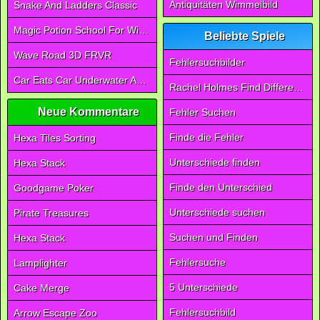
Antiquitäten Wimmelbild
Snake And Ladders Classic
Magic Potion School For Witch
Beliebte Spiele
Wave Road 3D FRVR
Fehlersuchbilder
Car Eats Car Underwater Adventure FRVR
Rachel Holmes Find Differences
Neue Kommentare
Fehler Suchen
Finde die Fehler
Hexa Tiles Sorting
Unterschiede finden
Hexa Stack
Finde den Unterschied
Goodgame Poker
Unterschiede suchen
Pirate Treasures
Suchen und Finden
Hexa Stack
Fehlersuche
Lamplighter
5 Unterschiede
Cake Merge
Fehlersuchbild
Arrow Escape Zoo