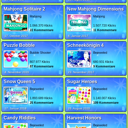
Mahjong Solitaire 2
New Mahjong Dimensions
Mahjong
Mahjong
1.066.370 Klicks
1.507.720 Klicks
22 Kommentare
11 Kommentare
17. Oktober 2017
6. Januar 2017
Puzzle Bobble
Schneekönigin 4
Bubble Shooter
Bejeweled
807.977 Klicks
680.931 Klicks
87 Kommentare
9 Kommentare
4. November 2020
23. November 2017
Snow Queen 5
Sugar Heroes
Bejeweled
Bejeweled
1.893.689 Klicks
1.140.007 Klicks
25 Kommentare
109 Kommentare
17. Januar 2018
26. August 2020
Candy Riddles
Harvest Honors
Bejeweled
Bejeweled