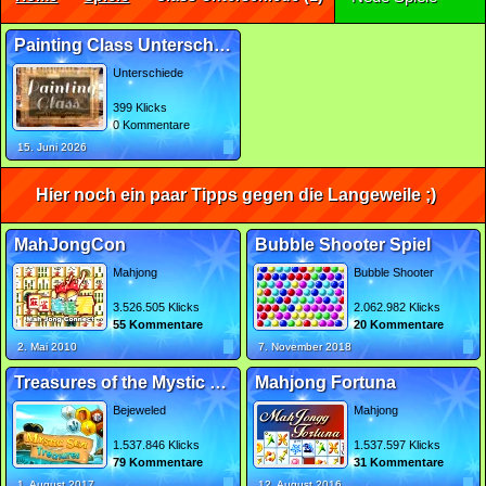
Painting Class Unterschiede
Unterschiede
399 Klicks
0 Kommentare
15. Juni 2026
Hier noch ein paar Tipps gegen die Langeweile ;)
MahJongCon
Bubble Shooter Spiel
Mahjong
Bubble Shooter
3.526.505 Klicks
2.062.982 Klicks
55 Kommentare
20 Kommentare
2. Mai 2010
7. November 2018
Treasures of the Mystic Sea 2
Mahjong Fortuna
Bejeweled
Mahjong
1.537.846 Klicks
1.537.597 Klicks
79 Kommentare
31 Kommentare
1. August 2017
12. August 2016