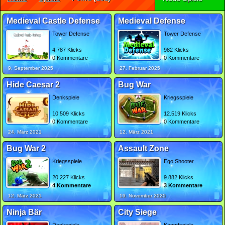
Medieval Castle Defense
Medieval Defense
Tower Defense
Tower Defense
4.787 Klicks
982 Klicks
0 Kommentare
0 Kommentare
9. September 2025
27. Februar 2025
Hide Caesar 2
Bug War
Denkspiele
Kriegsspiele
10.509 Klicks
12.519 Klicks
0 Kommentare
0 Kommentare
24. März 2021
12. März 2021
Bug War 2
Assault Zone
Kriegsspiele
Ego Shooter
20.227 Klicks
9.882 Klicks
4 Kommentare
3 Kommentare
12. März 2021
19. November 2020
Ninja Bär
City Siege