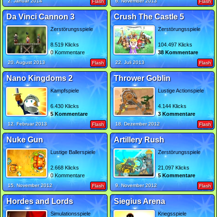
2. Januar 2014
6. November 2013
Flash
Flash
Da Vinci Cannon 3
Crush The Castle 5
Zerstörungsspiele
Zerstörungsspiele
8.519 Klicks
104.497 Klicks
0 Kommentare
38 Kommentare
20. August 2013
22. Juli 2013
Flash
Flash
Nano Kingdoms 2
Thrower Goblin
Kampfspiele
Lustige Actionspiele
6.430 Klicks
4.144 Klicks
5 Kommentare
3 Kommentare
12. Februar 2013
18. Dezember 2012
Flash
Flash
Nuke Gun
Artillery Rush
Lustige Ballerspiele
Zerstörungsspiele
2.668 Klicks
21.097 Klicks
0 Kommentare
5 Kommentare
15. November 2012
9. November 2012
Flash
Flash
Hordes and Lords
Siegius Arena
Simulationsspiele
Kriegsspiele