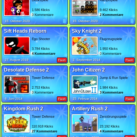
Denkspiele
Kampfspiele
1.586 Klicks
9.462 Klicks
0 Kommentare
2 Kommentare
15. Oktober 2020
15. Oktober 2020
Sift Heads Reborn
Sky Knight 2
Ego Shooter
Flugzeugspiele
3.784 Klicks
1.950 Klicks
4 Kommentare
0 Kommentare
27. August 2019
2. September 2014
Flash
Flash
Desolate Defense 2
John Citizen 2
Tower Defense
Jump & Run Spiele
2.753 Klicks
1.984 Klicks
0 Kommentare
3 Kommentare
6. Juni 2014
25. Februar 2014
Flash
Flash
Kingdom Rush 2
Artillery Rush 2
Tower Defense
Zerstörungsspiele
110.918 Klicks
23.192 Klicks
27 Kommentare
4 Kommentare