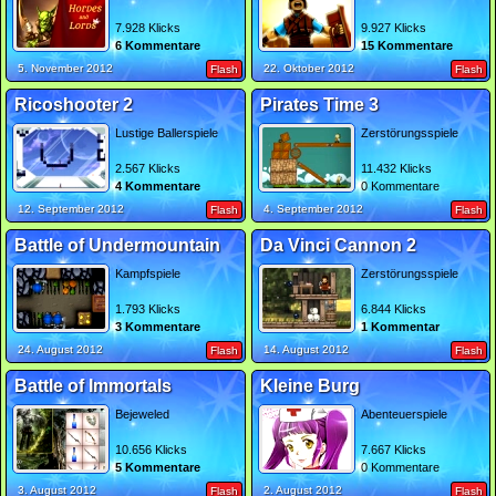
7.928 Klicks
9.927 Klicks
6 Kommentare
15 Kommentare
5. November 2012
22. Oktober 2012
Flash
Flash
Ricoshooter 2
Pirates Time 3
Lustige Ballerspiele
Zerstörungsspiele
2.567 Klicks
11.432 Klicks
4 Kommentare
0 Kommentare
12. September 2012
4. September 2012
Flash
Flash
Battle of Undermountain
Da Vinci Cannon 2
Kampfspiele
Zerstörungsspiele
1.793 Klicks
6.844 Klicks
3 Kommentare
1 Kommentar
24. August 2012
14. August 2012
Flash
Flash
Battle of Immortals
Kleine Burg
Bejeweled
Abenteuerspiele
10.656 Klicks
7.667 Klicks
5 Kommentare
0 Kommentare
3. August 2012
2. August 2012
Flash
Flash