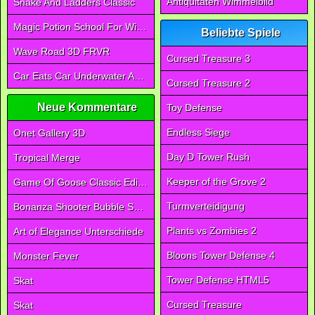
Antiquitäten Wimmelbild
Snake And Ladders Classic
Magic Potion School For Witch
Beliebte Spiele
Wave Road 3D FRVR
Cursed Treasure 3
Car Eats Car Underwater Adventure FRVR
Cursed Treasure 2
Neue Kommentare
Toy Defense
Endless Siege
Onet Gallery 3D
Day D Tower Rush
Tropical Merge
Keeper of the Grove 2
Game Of Goose Classic Edition
Turmverteidigung
Bonanza Shooter Bubble Snap
Plants vs Zombies 2
Art of Elegance Unterschiede
Bloons Tower Defense 4
Monster Fever
Tower Defense HTML5
Skat
Cursed Treasure
Skat