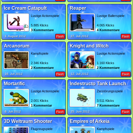
Ice Cream Catapult
Reaper
Lustige Actionspiele
Lustige Ballerspiele
5.885 Klicks
4.065 Klicks
3 Kommentare
4 Kommentare
1. August 2012
27. Juli 2012
Flash
Flash
Arcanorum
Knight and Witch
Kampfspiele
Lustige Actionspiele
2.346 Klicks
1.160 Klicks
2 Kommentare
2 Kommentare
16. Juli 2012
12. Juli 2012
Flash
Flash
Mortarific
Indestructo Tank Launch
Lustige Actionspiele
Zerstörungsspiele
2.001 Klicks
3.511 Klicks
1 Kommentar
7 Kommentare
6. Juli 2012
25. Juni 2012
Flash
Flash
3D Weltraum Shooter
Empires of Arkeia
Flugzeugspiele
Kampfspiele