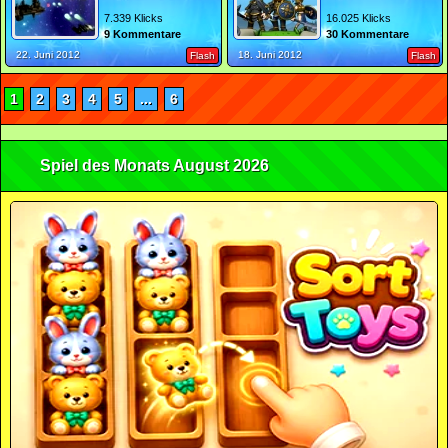
7.339 Klicks
16.025 Klicks
9 Kommentare
30 Kommentare
22. Juni 2012
18. Juni 2012
Flash
Flash
1
2
3
4
5
...
6
Spiel des Monats August 2026