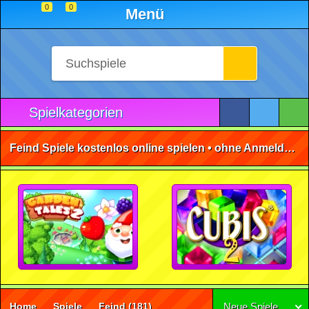
0
0
Menü
Spielkategorien
Feind Spiele kostenlos online spielen • ohne Anmeldung 🕹️
Home
Spiele
Feind
(181)
Neue Spiele