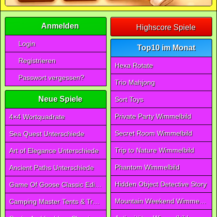
Anmelden
Highscore Spiele
Login
Top10 im Monat
Registrieren
Hexa Rotate
Passwort vergessen?
Trio Mahjong
Neue Spiele
Sort Toys
Private Party Wimmelbild
4×4 Wortquadrate
Secret Room Wimmelbild
Sea Quest Unterschiede
Trip to Nature Wimmelbild
Art of Elegance Unterschiede
Phantom Wimmelbild
Ancient Paths Unterschiede
Hidden Object Detective Story
Game Of Goose Classic Edition
Mountain Weekend Wimmelbild
Camping Master Tents & Trees