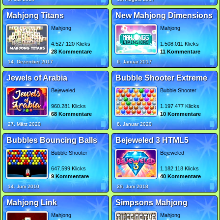
Mahjong Titans
New Mahjong Dimensions
Mahjong
Mahjong
4.527.120 Klicks
1.508.011 Klicks
28 Kommentare
11 Kommentare
14. Dezember 2017
6. Januar 2017
Jewels of Arabia
Bubble Shooter Extreme
Bejeweled
Bubble Shooter
960.281 Klicks
1.197.477 Klicks
68 Kommentare
10 Kommentare
27. März 2020
8. Januar 2020
Bubbles Bouncing Balls
Bejeweled 3 HTML5
Bubble Shooter
Bejeweled
647.599 Klicks
1.182.118 Klicks
9 Kommentare
40 Kommentare
14. Juni 2010
29. Juni 2018
Mahjong Link
Simpsons Mahjong
Mahjong
Mahjong