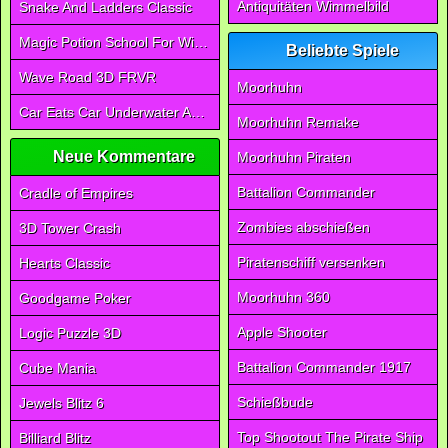
Antiquitäten Wimmelbild
Snake And Ladders Classic
Magic Potion School For Witch
Beliebte Spiele
Wave Road 3D FRVR
Moorhuhn
Car Eats Car Underwater Adventure FRVR
Moorhuhn Remake
Neue Kommentare
Moorhuhn Piraten
Battalion Commander
Cradle of Empires
Zombies abschießen
3D Tower Crash
Piratenschiff versenken
Hearts Classic
Moorhuhn 360
Goodgame Poker
Apple Shooter
Logic Puzzle 3D
Battalion Commander 1917
Cube Mania
Schießbude
Jewels Blitz 6
Top Shootout The Pirate Ship
Billiard Blitz