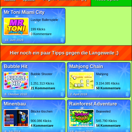
Mr Toni Miami City
Lustige Ballerspiele
199 Klicks
0 Kommentare
19. Juni 2026
Hier noch ein paar Tipps gegen die Langeweile ;)
Bubble Hit
Mahjong Chain
Bubble Shooter
Mahjong
1.251.313 Klicks
3.154.085 Klicks
21 Kommentare
50 Kommentare
6. Oktober 2010
2. April 2019
Minenbau
Rainforest Adventure
Blöcke löschen
Bejeweled
906.086 Klicks
545.790 Klicks
4 Kommentare
54 Kommentare
9. Juli 2014
18. August 2017