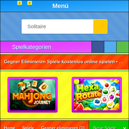
0
0
Menü
Spielkategorien
Gegner Eliminieren Spiele kostenlos online spielen • ohne Anmeldung 🕹️
Home
Spiele
Gegner eliminieren
(1)
Neue Spiele