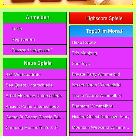
Anmelden
Highscore Spiele
Login
Top10 im Monat
Registrieren
Hexa Rotate
Passwort vergessen?
Trio Mahjong
Neue Spiele
Sort Toys
Private Party Wimmelbild
4×4 Wortquadrate
Secret Room Wimmelbild
Sea Quest Unterschiede
Trip to Nature Wimmelbild
Art of Elegance Unterschiede
Phantom Wimmelbild
Ancient Paths Unterschiede
Hidden Object Detective Story
Game Of Goose Classic Edition
Mountain Weekend Wimmelbild
Camping Master Tents & Trees