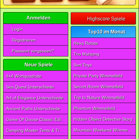
Anmelden
Highscore Spiele
Login
Top10 im Monat
Registrieren
Hexa Rotate
Passwort vergessen?
Trio Mahjong
Neue Spiele
Sort Toys
Private Party Wimmelbild
4×4 Wortquadrate
Secret Room Wimmelbild
Sea Quest Unterschiede
Trip to Nature Wimmelbild
Art of Elegance Unterschiede
Phantom Wimmelbild
Ancient Paths Unterschiede
Hidden Object Detective Story
Game Of Goose Classic Edition
Mountain Weekend Wimmelbild
Camping Master Tents & Trees