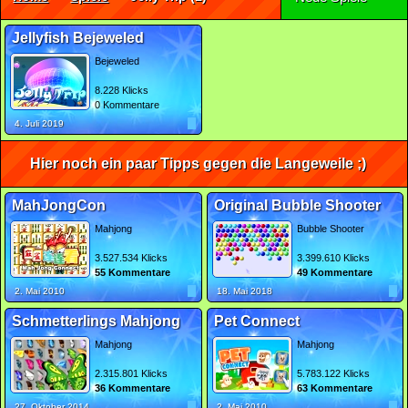
Jellyfish Bejeweled
Bejeweled
8.228 Klicks
0 Kommentare
4. Juli 2019
Hier noch ein paar Tipps gegen die Langeweile ;)
MahJongCon
Original Bubble Shooter
Mahjong
Bubble Shooter
3.527.534 Klicks
3.399.610 Klicks
55 Kommentare
49 Kommentare
2. Mai 2010
18. Mai 2018
Schmetterlings Mahjong
Pet Connect
Mahjong
Mahjong
2.315.801 Klicks
5.783.122 Klicks
36 Kommentare
63 Kommentare
27. Oktober 2014
2. Mai 2010