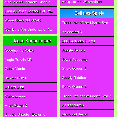
Antiquitäten Wimmelbild
Snake And Ladders Classic
Magic Potion School For Witch
Beliebte Spiele
Wave Road 3D FRVR
Treasures of the Mystic Sea
Car Eats Car Underwater Adventure FRVR
Bejeweled 3
Neue Kommentare
1001 Arabian Nights
Jungle Jewels
Goodgame Poker
Jewel Academy
Logic Puzzle 3D
Snow Queen 5
Cube Mania
Candy Riddles
Jewels Blitz 6
Snow Queen 4
Billiard Blitz
Treasures of the Mystic Sea 2
Cube Mania
Forest Match
Fruit Match 2
Microsoft Jewel
Bubble Shooter Extreme