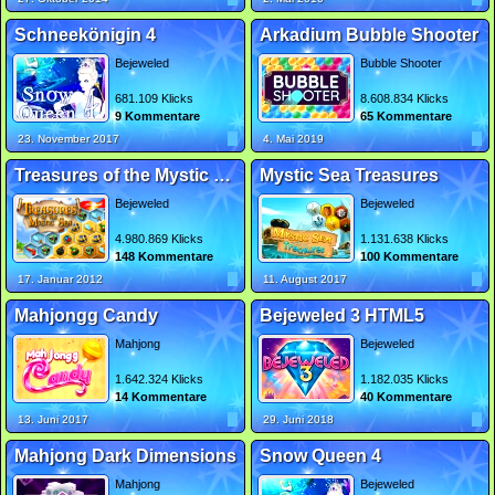
Schneekönigin 4
Arkadium Bubble Shooter
Bejeweled
Bubble Shooter
681.109 Klicks
8.608.834 Klicks
9 Kommentare
65 Kommentare
23. November 2017
4. Mai 2019
Treasures of the Mystic Sea
Mystic Sea Treasures
Bejeweled
Bejeweled
4.980.869 Klicks
1.131.638 Klicks
148 Kommentare
100 Kommentare
17. Januar 2012
11. August 2017
Mahjongg Candy
Bejeweled 3 HTML5
Mahjong
Bejeweled
1.642.324 Klicks
1.182.035 Klicks
14 Kommentare
40 Kommentare
13. Juni 2017
29. Juni 2018
Mahjong Dark Dimensions
Snow Queen 4
Mahjong
Bejeweled