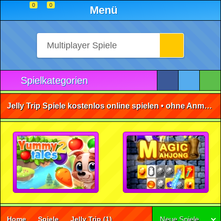
0
0
Menü
Spielkategorien
Jelly Trip Spiele kostenlos online spielen • ohne Anmeldung 🕹️
Home
Spiele
Jelly Trip
(1)
Neue Spiele