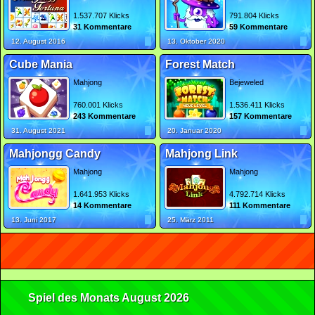
1.537.707 Klicks
791.804 Klicks
31 Kommentare
59 Kommentare
12. August 2016
13. Oktober 2020
Cube Mania
Forest Match
Mahjong
Bejeweled
760.001 Klicks
1.536.411 Klicks
243 Kommentare
157 Kommentare
31. August 2021
20. Januar 2020
Mahjongg Candy
Mahjong Link
Mahjong
Mahjong
1.641.953 Klicks
4.792.714 Klicks
14 Kommentare
111 Kommentare
13. Juni 2017
25. März 2011
Spiel des Monats August 2026