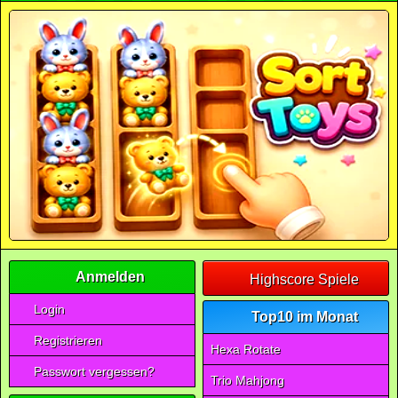
Anmelden
Highscore Spiele
Login
Top10 im Monat
Registrieren
Hexa Rotate
Passwort vergessen?
Trio Mahjong