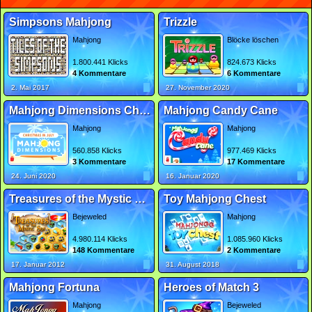
Simpsons Mahjong
Trizzle
Mahjong
Blöcke löschen
1.800.441 Klicks
824.673 Klicks
4 Kommentare
6 Kommentare
2. Mai 2017
27. November 2020
Mahjong Dimensions Christmas in July
Mahjong Candy Cane
Mahjong
Mahjong
560.858 Klicks
977.469 Klicks
3 Kommentare
17 Kommentare
24. Juni 2020
16. Januar 2020
Treasures of the Mystic Sea
Toy Mahjong Chest
Bejeweled
Mahjong
4.980.114 Klicks
1.085.960 Klicks
148 Kommentare
2 Kommentare
17. Januar 2012
31. August 2018
Mahjong Fortuna
Heroes of Match 3
Mahjong
Bejeweled