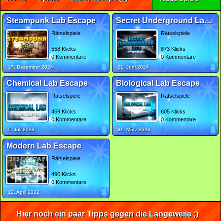
Steampunk Lab Escape
Secret Underground Lab Escape
Rätselspiele
Rätselspiele
558 Klicks
873 Klicks
0 Kommentare
0 Kommentare
17. Dezember 2024
21. Juni 2024
Chemical Lab Escape
Biological Lab Escape
Rätselspiele
Rätselspiele
459 Klicks
605 Klicks
0 Kommentare
0 Kommentare
5. Juli 2023
31. März 2023
Modern Lab Escape
Rätselspiele
496 Klicks
0 Kommentare
12. April 2022
Hier noch ein paar Tipps gegen die Langeweile ;)