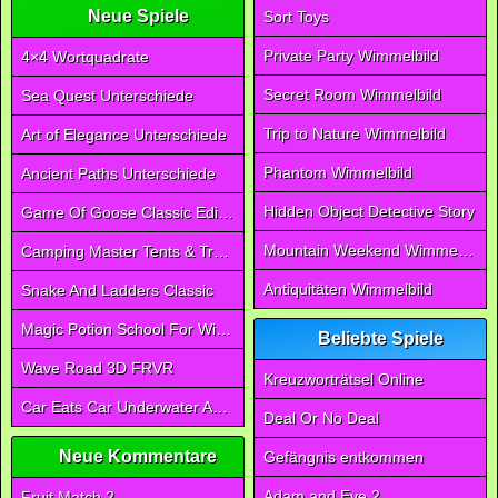
Neue Spiele
Sort Toys
Private Party Wimmelbild
4×4 Wortquadrate
Secret Room Wimmelbild
Sea Quest Unterschiede
Trip to Nature Wimmelbild
Art of Elegance Unterschiede
Phantom Wimmelbild
Ancient Paths Unterschiede
Hidden Object Detective Story
Game Of Goose Classic Edition
Mountain Weekend Wimmelbild
Camping Master Tents & Trees
Antiquitäten Wimmelbild
Snake And Ladders Classic
Magic Potion School For Witch
Beliebte Spiele
Wave Road 3D FRVR
Kreuzworträtsel Online
Car Eats Car Underwater Adventure FRVR
Deal Or No Deal
Neue Kommentare
Gefängnis entkommen
Adam and Eve 2
Fruit Match 2