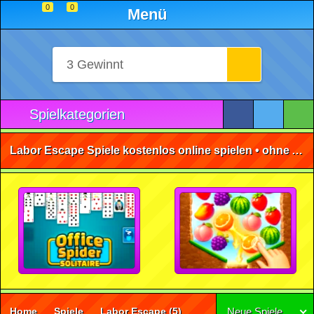
0
0
Menü
Spielkategorien
Labor Escape Spiele kostenlos online spielen • ohne Anmeldung 🕹️
Home
Spiele
Labor Escape
(5)
Neue Spiele