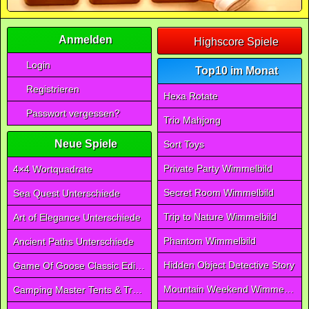
Anmelden
Highscore Spiele
Login
Top10 im Monat
Registrieren
Hexa Rotate
Passwort vergessen?
Trio Mahjong
Neue Spiele
Sort Toys
Private Party Wimmelbild
4×4 Wortquadrate
Secret Room Wimmelbild
Sea Quest Unterschiede
Trip to Nature Wimmelbild
Art of Elegance Unterschiede
Phantom Wimmelbild
Ancient Paths Unterschiede
Hidden Object Detective Story
Game Of Goose Classic Edition
Mountain Weekend Wimmelbild
Camping Master Tents & Trees