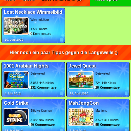
Lost Necklace Wimmelbild
Wimmelbilder
1.585 Klicks
0 Kommentare
19. Juni 2026
Hier noch ein paar Tipps gegen die Langeweile ;)
1001 Arabian Nights
Jewel Quest
Bejeweled
Bejeweled
3.067.446 Klicks
724.149 Klicks
132 Kommentare
28 Kommentare
4. Mai 2012
28. April 2010
Gold Strike
MahJongCon
Blöcke löschen
Mahjong
3.488.987 Klicks
3.527.414 Klicks
40 Kommentare
55 Kommentare
13. Mai 2010
2. Mai 2010