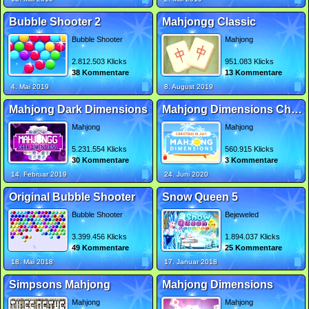
Bubble Shooter 2
Mahjongg Classic
Bubble Shooter
Mahjong
2.812.503 Klicks
951.083 Klicks
38 Kommentare
13 Kommentare
4. Mai 2019
8. August 2019
Mahjong Dark Dimensions
Mahjong Dimensions Christmas in July
Mahjong
Mahjong
5.231.554 Klicks
560.915 Klicks
30 Kommentare
3 Kommentare
14. Februar 2019
24. Juni 2020
Original Bubble Shooter
Snow Queen 5
Bubble Shooter
Bejeweled
3.399.456 Klicks
1.894.037 Klicks
49 Kommentare
25 Kommentare
18. Mai 2018
17. Januar 2018
Simpsons Mahjong
Mahjong Dimensions
Mahjong
Mahjong