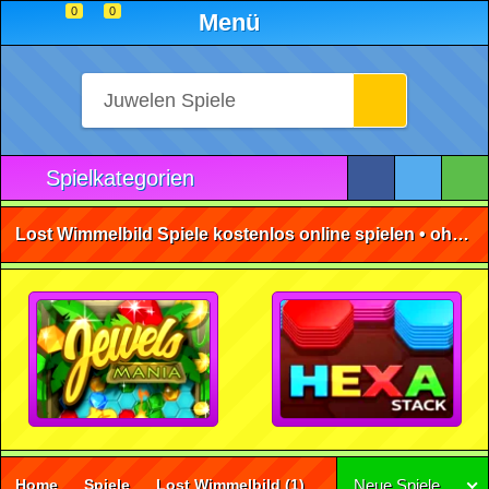
0
0
Menü
Spielkategorien
Lost Wimmelbild Spiele kostenlos online spielen • ohne Anmeldung 🕹️
Home
Spiele
Lost Wimmelbild
(1)
Neue Spiele