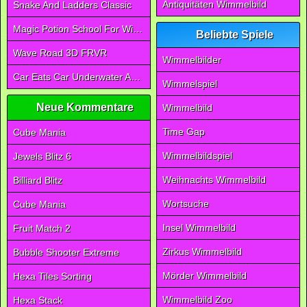
Antiquitäten Wimmelbild
Snake And Ladders Classic
Magic Potion School For Witch
Beliebte Spiele
Wave Road 3D FRVR
Wimmelbilder
Car Eats Car Underwater Adventure FRVR
Wimmelspiel
Neue Kommentare
Wimmelbild
Time Gap
Cube Mania
Wimmelbildspiel
Jewels Blitz 6
Weihnachts Wimmelbild
Billiard Blitz
Wortsuche
Cube Mania
Insel Wimmelbild
Fruit Match 2
Zirkus Wimmelbild
Bubble Shooter Extreme
Mörder Wimmelbild
Hexa Tiles Sorting
Wimmelbild Zoo
Hexa Stack