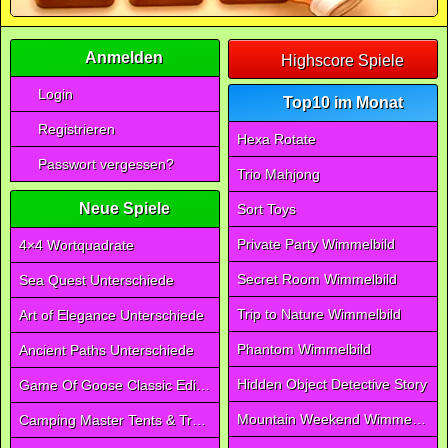
Anmelden
Highscore Spiele
Login
Top10 im Monat
Registrieren
Hexa Rotate
Passwort vergessen?
Trio Mahjong
Neue Spiele
Sort Toys
Private Party Wimmelbild
4×4 Wortquadrate
Secret Room Wimmelbild
Sea Quest Unterschiede
Trip to Nature Wimmelbild
Art of Elegance Unterschiede
Phantom Wimmelbild
Ancient Paths Unterschiede
Hidden Object Detective Story
Game Of Goose Classic Edition
Mountain Weekend Wimmelbild
Camping Master Tents & Trees