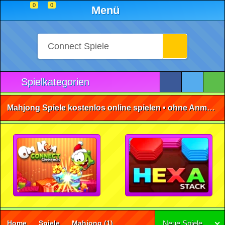
0
0
Menü
Spielkategorien
Mahjong Spiele kostenlos online spielen • ohne Anmeldung 🕹️
Home
Spiele
Mahjong
(1)
Neue Spiele