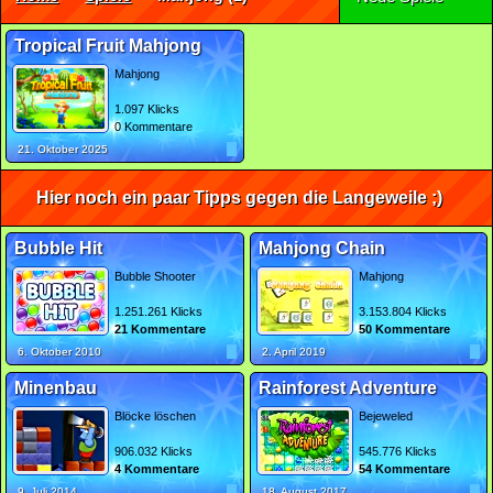
Tropical Fruit Mahjong
Mahjong
1.097 Klicks
0 Kommentare
21. Oktober 2025
Hier noch ein paar Tipps gegen die Langeweile ;)
Bubble Hit
Mahjong Chain
Bubble Shooter
Mahjong
1.251.261 Klicks
3.153.804 Klicks
21 Kommentare
50 Kommentare
6. Oktober 2010
2. April 2019
Minenbau
Rainforest Adventure
Blöcke löschen
Bejeweled
906.032 Klicks
545.776 Klicks
4 Kommentare
54 Kommentare
9. Juli 2014
18. August 2017