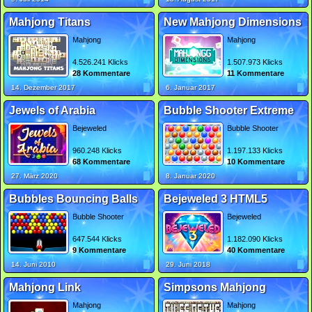
Mahjong Titans
New Mahjong Dimensions
Mahjong
Mahjong
4.526.241 Klicks
1.507.973 Klicks
28 Kommentare
11 Kommentare
14. Dezember 2017
6. Januar 2017
Jewels of Arabia
Bubble Shooter Extreme
Bejeweled
Bubble Shooter
960.248 Klicks
1.197.133 Klicks
68 Kommentare
10 Kommentare
27. März 2020
8. Januar 2020
Bubbles Bouncing Balls
Bejeweled 3 HTML5
Bubble Shooter
Bejeweled
647.544 Klicks
1.182.090 Klicks
9 Kommentare
40 Kommentare
14. Juni 2010
29. Juni 2018
Mahjong Link
Simpsons Mahjong
Mahjong
Mahjong