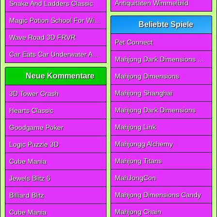
Antiquitäten Wimmelbild
Snake And Ladders Classic
Magic Potion School For Witch
Beliebte Spiele
Wave Road 3D FRVR
Pet Connect
Car Eats Car Underwater Adventure FRVR
Mahjong Dark Dimensions Triple Time
Neue Kommentare
Mahjong Dimensions
Mahjong Shanghai
3D Tower Crash
Mahjong Dark Dimensions
Hearts Classic
Mahjong Link
Goodgame Poker
Mahjongg Alchemy
Logic Puzzle 3D
Mahjong Titans
Cube Mania
MahJongCon
Jewels Blitz 6
Mahjong Dimensions Candy
Billiard Blitz
Mahjong Chain
Cube Mania