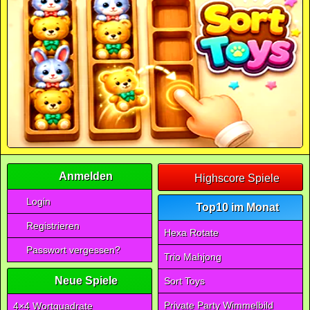
Anmelden
Highscore Spiele
Login
Top10 im Monat
Registrieren
Hexa Rotate
Passwort vergessen?
Trio Mahjong
Neue Spiele
Sort Toys
Private Party Wimmelbild
4×4 Wortquadrate