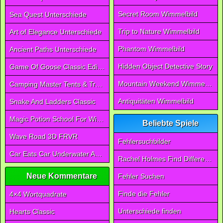
Secret Room Wimmelbild
Sea Quest Unterschiede
Trip to Nature Wimmelbild
Art of Elegance Unterschiede
Phantom Wimmelbild
Ancient Paths Unterschiede
Hidden Object Detective Story
Game Of Goose Classic Edition
Mountain Weekend Wimmelbild
Camping Master Tents & Trees
Antiquitäten Wimmelbild
Snake And Ladders Classic
Magic Potion School For Witch
Beliebte Spiele
Wave Road 3D FRVR
Fehlersuchbilder
Car Eats Car Underwater Adventure FRVR
Rachel Holmes Find Differences
Neue Kommentare
Fehler Suchen
Finde die Fehler
4×4 Wortquadrate
Unterschiede finden
Hearts Classic