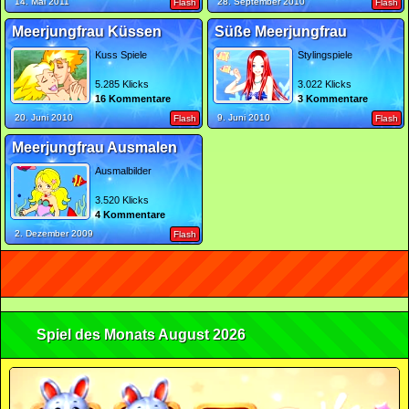
14. Mai 2011
28. September 2010
Flash
Flash
Meerjungfrau Küssen
Süße Meerjungfrau
Kuss Spiele
Stylingspiele
5.285 Klicks
3.022 Klicks
16 Kommentare
3 Kommentare
20. Juni 2010
9. Juni 2010
Flash
Flash
Meerjungfrau Ausmalen
Ausmalbilder
3.520 Klicks
4 Kommentare
2. Dezember 2009
Flash
Spiel des Monats August 2026