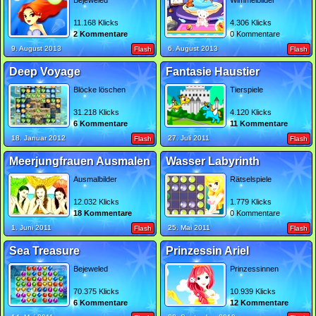
Bejeweled
Wimmelbilder
11.168 Klicks
4.306 Klicks
2 Kommentare
0 Kommentare
9. August 2013
6. August 2013
Flash
Flash
Deep Voyage
Fantasie Haustier
Blöcke löschen
Tierspiele
31.218 Klicks
4.120 Klicks
6 Kommentare
11 Kommentare
18. Januar 2012
27. Juli 2011
Flash
Flash
Meerjungfrauen Ausmalen
Wasser Labyrinth
Ausmalbilder
Rätselspiele
12.032 Klicks
1.779 Klicks
18 Kommentare
0 Kommentare
1. Juni 2011
25. Mai 2011
Flash
Flash
Sea Treasure
Prinzessin Ariel
Bejeweled
Prinzessinnen
70.375 Klicks
10.939 Klicks
6 Kommentare
12 Kommentare