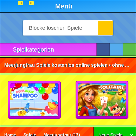
0
0
Menü
Spielkategorien
Meerjungfrau Spiele kostenlos online spielen • ohne Anmeldung 🕹️
Home
Spiele
Meerjungfrau
(17)
Neue Spiele