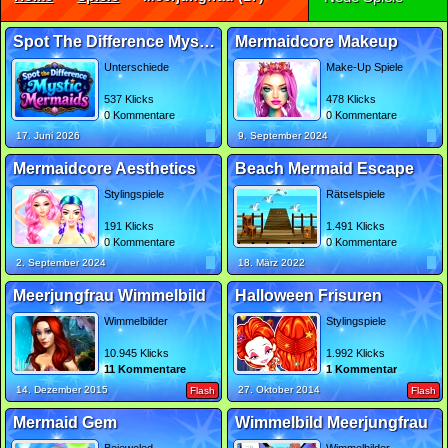
Spot The Difference Mystic Mermaids
Mermaidcore Makeup
Unterschiede
Make-Up Spiele
537 Klicks
478 Klicks
0 Kommentare
0 Kommentare
17. Juni 2026
9. September 2024
Mermaidcore Aesthetics
Beach Mermaid Escape
Stylingspiele
Rätselspiele
191 Klicks
1.491 Klicks
0 Kommentare
0 Kommentare
2. September 2024
18. März 2022
Meerjungfrau Wimmelbild
Halloween Frisuren
Wimmelbilder
Stylingspiele
10.945 Klicks
1.992 Klicks
11 Kommentare
1 Kommentar
14. Dezember 2015
27. Oktober 2014
Flash
Flash
Mermaid Gem
Wimmelbild Meerjungfrau