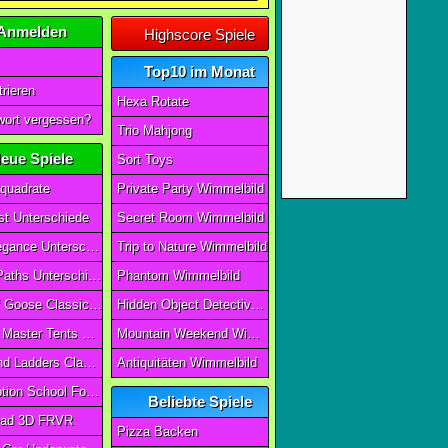
Anmelden
Highscore Spiele
Top10 im Monat
rieren
Hexa Rotate
ort vergessen?
Trio Mahjong
eue Spiele
Sort Toys
quadrate
Private Party Wimmelbild
t Unterschiede
Secret Room Wimmelbild
Art of Elegance Unterschiede
Trip to Nature Wimmelbild
Ancient Paths Unterschiede
Phantom Wimmelbild
Game Of Goose Classic Edition
Hidden Object Detective Story
Camping Master Tents & Trees
Mountain Weekend Wimmelbild
Snake And Ladders Classic
Antiquitäten Wimmelbild
Magic Potion School For Witch
Beliebte Spiele
ad 3D FRVR
Pizza Backen