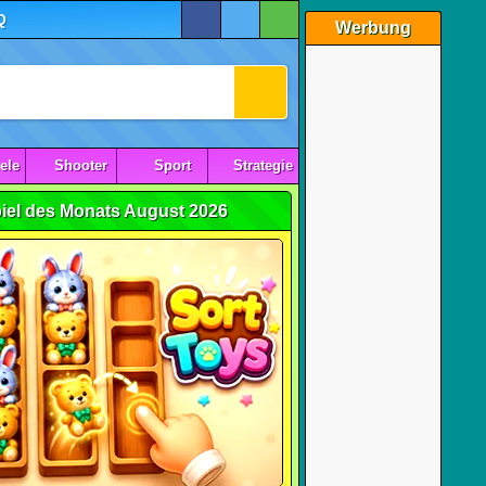
Q
Werbung
ele
Shooter
Sport
Strategie
iel des Monats August 2026