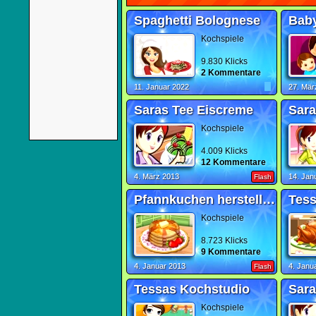
Spaghetti Bolognese
Baby
Kochspiele
9.830 Klicks
2 Kommentare
11. Januar 2022
27. Mär
Saras Tee Eiscreme
Sara
Kochspiele
4.009 Klicks
12 Kommentare
4. März 2013
14. Jan
Flash
Pfannkuchen herstellen
Tess
Kochspiele
8.723 Klicks
9 Kommentare
4. Januar 2013
4. Janu
Flash
Tessas Kochstudio
Kochspiele