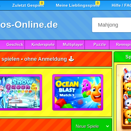
0
0
n
Zuletzt Gespielt
Meine Lieblingsspiele
Hilfe / FA
os-Online.de
Geschick
Kinderspiele
Multiplayer
Puzzle
Rennspi
Sp
e spielen • ohne Anmeldung 🕹️
Neue Spiele