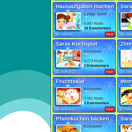
Hausaufgaben machen
Lustige Spiele
6.087 Klicks
18 Kommentare
26. Juli 2012
26. Jun
Flash
Saras Kochspiel
Zim
Kochspiele
4.273 Klicks
2 Kommentare
22. Juni 2012
13. Jun
Flash
Fruchtsalat
Mom
Kochspiele
3.561 Klicks
3 Kommentare
25. April 2012
8. Febr
Flash
Pfannkuchen backen
Kochspiele