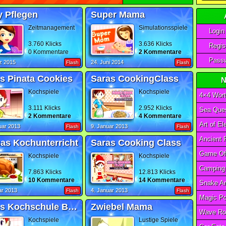
 Pflegen
Super Mama
Zeitmanagement
Simulationsspiele
Login
3.760 Klicks
3.636 Klicks
Regist
0 Kommentare
2 Kommentare
Passw
z 2015
24. Juni 2014
Flash
Flash
s Pinata Cookies
Saras CookingClass
N
Kochspiele
Kochspiele
4×4 Wort
3.111 Klicks
2.952 Klicks
Sea Ques
2 Kommentare
4 Kommentare
uar 2013
9. Januar 2013
Flash
Flash
as Kochunterricht
Saras Cooking Class
Kochspiele
Kochspiele
7.863 Klicks
12.813 Klicks
10 Kommentare
14 Kommentare
ar 2013
4. Januar 2013
Flash
Flash
Saras Kochschule Burritos
Zwiebel Mama
Wave Ro
Kochspiele
Lustige Spiele