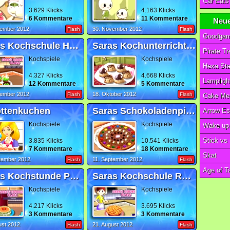
3.629 Klicks
4.163 Klicks
6 Kommentare
11 Kommentare
Neue
zember 2012
30. November 2012
Flash
Flash
Goodgam
Saras Kochschule Halloween
Saras Kochunterricht Makronen
Pirate T
Kochspiele
Kochspiele
Hexa St
4.327 Klicks
4.668 Klicks
Lampligh
12 Kommentare
5 Kommentare
vember 2012
18. Oktober 2012
Flash
Flash
Cake Me
ottenkuchen
Saras Schokoladenpizza
Arrow E
Kochspiele
Kochspiele
Wake up 
Stick vs
3.835 Klicks
10.541 Klicks
7 Kommentare
18 Kommentare
Skat
tember 2012
11. September 2012
Flash
Flash
Age of T
Saras Kochstunde Pavlova
Saras Kochschule Rhabarberkuchen
Kochspiele
Kochspiele
4.217 Klicks
3.695 Klicks
3 Kommentare
3 Kommentare
ust 2012
21. August 2012
Flash
Flash