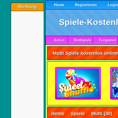
Home
Registrieren
Logi
Werbung
Spiele-Kostenl
Action
Brettspiele
Fungames
Mutti Spiele kostenlos onlin
Home
Spiele
Mutti
(40)