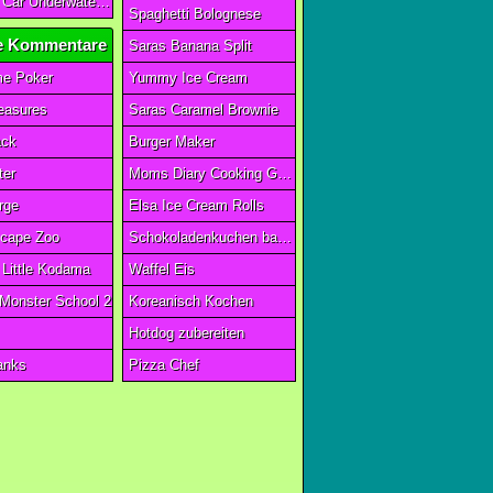
Car Eats Car Underwater Adventure FRVR
Spaghetti Bolognese
 Kommentare
Saras Banana Split
e Poker
Yummy Ice Cream
reasures
Saras Caramel Brownie
ack
Burger Maker
ter
Moms Diary Cooking Games
rge
Elsa Ice Cream Rolls
scape Zoo
Schokoladenkuchen backen
Little Kodama
Waffel Eis
 Monster School 2
Koreanisch Kochen
Hotdog zubereiten
anks
Pizza Chef