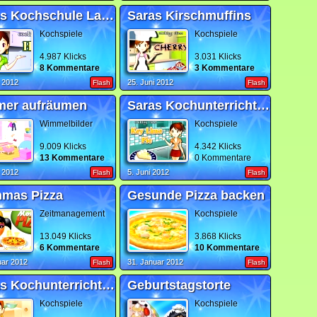
Saras Kochschule Lasagne
Saras Kirschmuffins
Kochspiele
Kochspiele
4.987 Klicks
3.031 Klicks
8 Kommentare
3 Kommentare
i 2012
25. Juni 2012
Flash
Flash
mer aufräumen
Saras Kochunterricht Limettentorte
Wimmelbilder
Kochspiele
9.009 Klicks
4.342 Klicks
13 Kommentare
0 Kommentare
i 2012
5. Juni 2012
Flash
Flash
mas Pizza
Gesunde Pizza backen
Zeitmanagement
Kochspiele
13.049 Klicks
3.868 Klicks
6 Kommentare
10 Kommentare
uar 2012
31. Januar 2012
Flash
Flash
Saras Kochunterricht Kürbissuppe
Geburtstagstorte
Kochspiele
Kochspiele