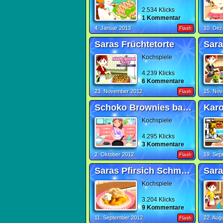
2.534 Klicks
1 Kommentar
4. Januar 2013
10. De
Flash
Saras Früchtetorte
Kochspiele
4.239 Klicks
6 Kommentare
23. November 2012
15. No
Flash
Schoko Brownies backen
Kar
Kochspiele
4.295 Klicks
3 Kommentare
2. Oktober 2012
19. Sep
Flash
Saras Pfirsich Schmandkuchen
Kochspiele
3.204 Klicks
9 Kommentare
11. September 2012
22. Aug
Flash