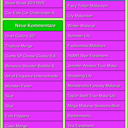
Wave Road 3D FRVR
Fairy Tinker Makeover
Car Eats Car Underwater Adventure FRVR
Lily Makeover
Neue Kommentare
Winter Makeup
Summer Lily
Onet Gallery 3D
Fashionista Maldives
Tropical Merge
ASMR Stye Treatment
Game Of Goose Classic Edition
Jennifer Aniston True Make Up
Bonanza Shooter Bubble Snap
Shopping Lily
Art of Elegance Unterschiede
Monsterella Fantasy Makeup
Monster Fever
Taylor Swift True Make Up
Skat
Mega Makeup Seasons Best
Skat
Barbiemania
Fish Poppers
Tea Treatment
Cake Merge