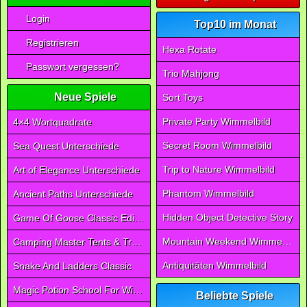
Login
Top10 im Monat
Registrieren
Hexa Rotate
Passwort vergessen?
Trio Mahjong
Neue Spiele
Sort Toys
Private Party Wimmelbild
4×4 Wortquadrate
Secret Room Wimmelbild
Sea Quest Unterschiede
Trip to Nature Wimmelbild
Art of Elegance Unterschiede
Phantom Wimmelbild
Ancient Paths Unterschiede
Hidden Object Detective Story
Game Of Goose Classic Edition
Mountain Weekend Wimmelbild
Camping Master Tents & Trees
Antiquitäten Wimmelbild
Snake And Ladders Classic
Magic Potion School For Witch
Beliebte Spiele