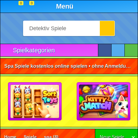
0
0
Menü
Spielkategorien
Spa Spiele kostenlos online spielen • ohne Anmeldung 🕹️
Home
Spiele
spa
(8)
Neue Spiele