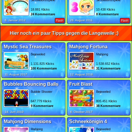
Simulationsspiele
Simulationsspiele
18.881 Klicks
10.438 Klicks
24 Kommentare
8 Kommentare
6. Januar 2012
26. August 2011
Flash
Flash
Hier noch ein paar Tipps gegen die Langeweile ;)
Mystic Sea Treasures
Mahjong Fortuna
Bejeweled
Mahjong
1.131.825 Klicks
1.538.652 Klicks
100 Kommentare
31 Kommentare
11. August 2017
12. August 2016
Bubbles Bouncing Balls
Fruit Blast
Bubble Shooter
Bejeweled
647.779 Klicks
805.451 Klicks
9 Kommentare
38 Kommentare
14. Juni 2010
6. Oktober 2017
Mahjong Dimensions
Schneekönigin 4
Mahjong
Bejeweled