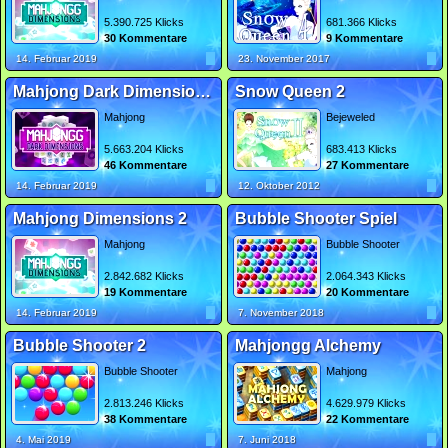
5.390.725 Klicks
681.366 Klicks
30 Kommentare
9 Kommentare
14. Februar 2019
23. November 2017
Mahjong Dark Dimensions Triple Time
Snow Queen 2
Mahjong
Bejeweled
5.663.204 Klicks
683.413 Klicks
46 Kommentare
27 Kommentare
14. Februar 2019
12. Oktober 2012
Mahjong Dimensions 2
Bubble Shooter Spiel
Mahjong
Bubble Shooter
2.842.682 Klicks
2.064.343 Klicks
19 Kommentare
20 Kommentare
14. Februar 2019
7. November 2018
Bubble Shooter 2
Mahjongg Alchemy
Bubble Shooter
Mahjong
2.813.246 Klicks
4.629.979 Klicks
38 Kommentare
22 Kommentare
4. Mai 2019
7. Juni 2018