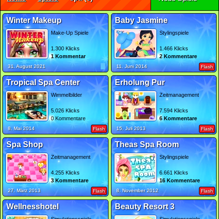
Winter Makeup
Baby Jasmine
Make-Up Spiele
Stylingspiele
1.300 Klicks
1.466 Klicks
1 Kommentar
2 Kommentare
31. August 2021
11. Juni 2014
Flash
Tropical Spa Center
Erholung Pur
Wimmelbilder
Zeitmanagement
5.026 Klicks
7.594 Klicks
0 Kommentare
6 Kommentare
8. Mai 2014
15. Juli 2013
Flash
Flash
Spa Shop
Theas Spa Room
Zeitmanagement
Stylingspiele
4.255 Klicks
6.661 Klicks
3 Kommentare
16 Kommentare
27. März 2013
8. November 2012
Flash
Flash
Wellnesshotel
Beauty Resort 3