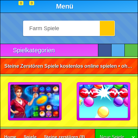
0
0
Menü
Spielkategorien
Steine Zerstören Spiele kostenlos online spielen • ohne Anmeldung 🕹️
Home
Spiele
Steine zerstören
(9)
Neue Spiele