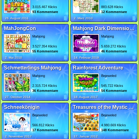
3.015.467 Klicks
883.628 Klicks
93 Kommentare
12 Kommentare
26. August 2011
2. März 2010
MahJongCon
Mahjong Dark Dimensions Triple Time
Mahjong
Mahjong
3.527.354 Klicks
5.659.272 Klicks
55 Kommentare
46 Kommentare
2. Mai 2010
14. Februar 2019
Schmetterlings Mahjong
Rainforest Adventure
Mahjong
Bejeweled
2.315.724 Klicks
545.722 Klicks
36 Kommentare
54 Kommentare
27. Oktober 2014
18. August 2017
Schneekönigin
Treasures of the Mystic Sea
Bejeweled
Bejeweled
566.812 Klicks
4.980.669 Klicks
17 Kommentare
148 Kommentare
2. November 2017
17. Januar 2012