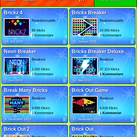
Brickz 4
Bricks Breaker
Reaktionsspiele
Reaktionsspiele
85 Klicks
24.056 Klicks
0 Kommentare
0 Kommentare
29. Juli 2026
21. Januar 2025
Neon Breaker
Bricks Breaker Deluxe
Breakout
Breakout
1.592 Klicks
37.153 Klicks
0 Kommentare
5 Kommentare
7. Juni 2023
12. Mai 2023
Break Many Bricks
Brick Out Game
Breakout
Breakout
9.896 Klicks
5.636 Klicks
0 Kommentare
1 Kommentar
9. Dezember 2022
17. November 2022
Brick Out 2
Brick Out