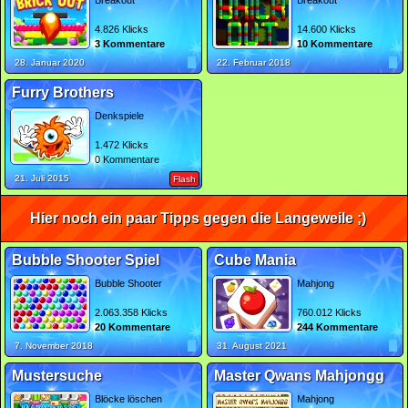
Breakout
Breakout
4.826 Klicks
14.600 Klicks
3 Kommentare
10 Kommentare
28. Januar 2020
22. Februar 2018
Furry Brothers
Denkspiele
1.472 Klicks
0 Kommentare
21. Juli 2015
Flash
Hier noch ein paar Tipps gegen die Langeweile ;)
Bubble Shooter Spiel
Cube Mania
Bubble Shooter
Mahjong
2.063.358 Klicks
760.012 Klicks
20 Kommentare
244 Kommentare
7. November 2018
31. August 2021
Mustersuche
Master Qwans Mahjongg
Blöcke löschen
Mahjong