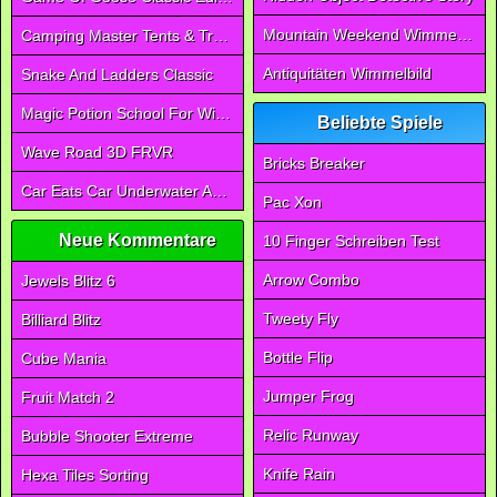
Mountain Weekend Wimmelbild
Camping Master Tents & Trees
Antiquitäten Wimmelbild
Snake And Ladders Classic
Magic Potion School For Witch
Beliebte Spiele
Wave Road 3D FRVR
Bricks Breaker
Car Eats Car Underwater Adventure FRVR
Pac Xon
Neue Kommentare
10 Finger Schreiben Test
Arrow Combo
Jewels Blitz 6
Tweety Fly
Billiard Blitz
Bottle Flip
Cube Mania
Jumper Frog
Fruit Match 2
Relic Runway
Bubble Shooter Extreme
Knife Rain
Hexa Tiles Sorting