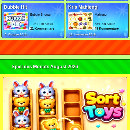
Bubble Hit
Kris Mahjong
Bubble Shooter
Mahjong
1.251.119 Klicks
884.909 Klicks
21 Kommentare
49 Kommentare
6. Oktober 2010
13. November 2019
Spiel des Monats August 2026