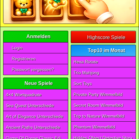
Anmelden
Highscore Spiele
Login
Top10 im Monat
Registrieren
Hexa Rotate
Passwort vergessen?
Trio Mahjong
Neue Spiele
Sort Toys
Private Party Wimmelbild
4×4 Wortquadrate
Secret Room Wimmelbild
Sea Quest Unterschiede
Trip to Nature Wimmelbild
Art of Elegance Unterschiede
Phantom Wimmelbild
Ancient Paths Unterschiede
Hidden Object Detective Story
Game Of Goose Classic Edition