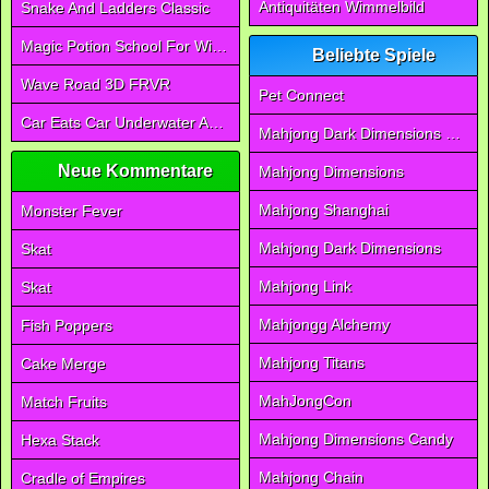
Antiquitäten Wimmelbild
Snake And Ladders Classic
Magic Potion School For Witch
Beliebte Spiele
Wave Road 3D FRVR
Pet Connect
Car Eats Car Underwater Adventure FRVR
Mahjong Dark Dimensions Triple Time
Neue Kommentare
Mahjong Dimensions
Mahjong Shanghai
Monster Fever
Mahjong Dark Dimensions
Skat
Mahjong Link
Skat
Mahjongg Alchemy
Fish Poppers
Mahjong Titans
Cake Merge
MahJongCon
Match Fruits
Mahjong Dimensions Candy
Hexa Stack
Mahjong Chain
Cradle of Empires