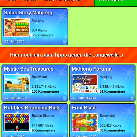
Safari Story Mahjong
Mahjong
854 Klicks
0 Kommentare
22. Juni 2026
Hier noch ein paar Tipps gegen die Langeweile ;)
Mystic Sea Treasures
Mahjong Fortuna
Bejeweled
Mahjong
1.131.748 Klicks
1.538.442 Klicks
100 Kommentare
31 Kommentare
11. August 2017
12. August 2016
Bubbles Bouncing Balls
Fruit Blast
Bubble Shooter
Bejeweled
647.687 Klicks
805.427 Klicks
9 Kommentare
38 Kommentare
14. Juni 2010
6. Oktober 2017