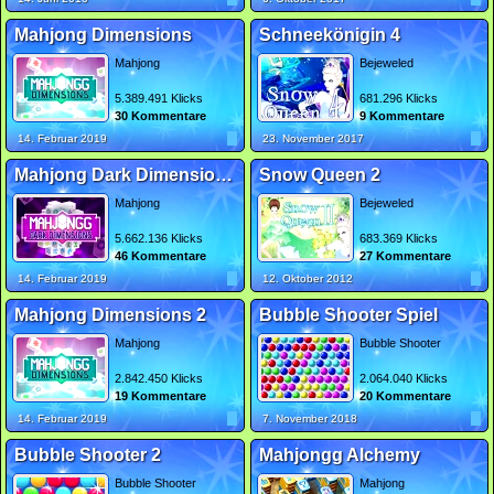
Mahjong Dimensions
Schneekönigin 4
Mahjong
Bejeweled
5.389.491 Klicks
681.296 Klicks
30 Kommentare
9 Kommentare
14. Februar 2019
23. November 2017
Mahjong Dark Dimensions Triple Time
Snow Queen 2
Mahjong
Bejeweled
5.662.136 Klicks
683.369 Klicks
46 Kommentare
27 Kommentare
14. Februar 2019
12. Oktober 2012
Mahjong Dimensions 2
Bubble Shooter Spiel
Mahjong
Bubble Shooter
2.842.450 Klicks
2.064.040 Klicks
19 Kommentare
20 Kommentare
14. Februar 2019
7. November 2018
Bubble Shooter 2
Mahjongg Alchemy
Bubble Shooter
Mahjong