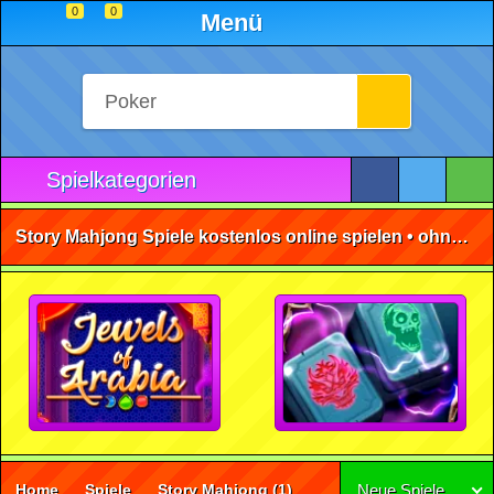
0
0
Menü
Spielkategorien
Story Mahjong Spiele kostenlos online spielen • ohne Anmeldung 🕹️
Home
Spiele
Story Mahjong
(1)
Neue Spiele