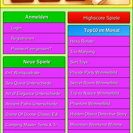
Anmelden
Highscore Spiele
Login
Top10 im Monat
Registrieren
Hexa Rotate
Passwort vergessen?
Trio Mahjong
Neue Spiele
Sort Toys
Private Party Wimmelbild
4×4 Wortquadrate
Secret Room Wimmelbild
Sea Quest Unterschiede
Trip to Nature Wimmelbild
Art of Elegance Unterschiede
Phantom Wimmelbild
Ancient Paths Unterschiede
Hidden Object Detective Story
Game Of Goose Classic Edition
Mountain Weekend Wimmelbild
Camping Master Tents & Trees