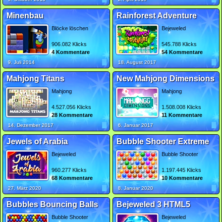
Minenbau
Rainforest Adventure
Blöcke löschen
Bejeweled
906.082 Klicks
545.788 Klicks
4 Kommentare
54 Kommentare
9. Juli 2014
18. August 2017
Mahjong Titans
New Mahjong Dimensions
Mahjong
Mahjong
4.527.056 Klicks
1.508.008 Klicks
28 Kommentare
11 Kommentare
14. Dezember 2017
6. Januar 2017
Jewels of Arabia
Bubble Shooter Extreme
Bejeweled
Bubble Shooter
960.277 Klicks
1.197.445 Klicks
68 Kommentare
10 Kommentare
27. März 2020
8. Januar 2020
Bubbles Bouncing Balls
Bejeweled 3 HTML5
Bubble Shooter
Bejeweled