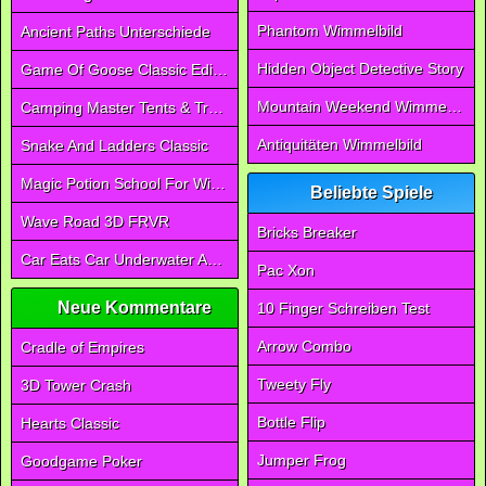
Phantom Wimmelbild
Ancient Paths Unterschiede
Hidden Object Detective Story
Game Of Goose Classic Edition
Mountain Weekend Wimmelbild
Camping Master Tents & Trees
Antiquitäten Wimmelbild
Snake And Ladders Classic
Magic Potion School For Witch
Beliebte Spiele
Wave Road 3D FRVR
Bricks Breaker
Car Eats Car Underwater Adventure FRVR
Pac Xon
Neue Kommentare
10 Finger Schreiben Test
Arrow Combo
Cradle of Empires
Tweety Fly
3D Tower Crash
Bottle Flip
Hearts Classic
Jumper Frog
Goodgame Poker