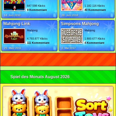
647.598 Klicks
1.182.116 Klicks
9 Kommentare
40 Kommentare
14. Juni 2010
29. Juni 2018
Mahjong Link
Simpsons Mahjong
Mahjong
Mahjong
4.793.877 Klicks
1.800.677 Klicks
111 Kommentare
4 Kommentare
25. März 2011
2. Mai 2017
Spiel des Monats August 2026