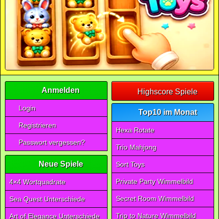
Anmelden
Highscore Spiele
Login
Top10 im Monat
Registrieren
Hexa Rotate
Passwort vergessen?
Trio Mahjong
Neue Spiele
Sort Toys
Private Party Wimmelbild
4×4 Wortquadrate
Secret Room Wimmelbild
Sea Quest Unterschiede
Trip to Nature Wimmelbild
Art of Elegance Unterschiede