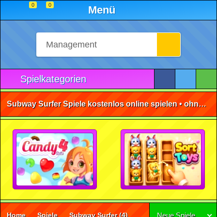
0
0
Menü
Spielkategorien
Subway Surfer Spiele kostenlos online spielen • ohne Anmeldung 🕹️
Home
Spiele
Subway Surfer
(4)
Neue Spiele