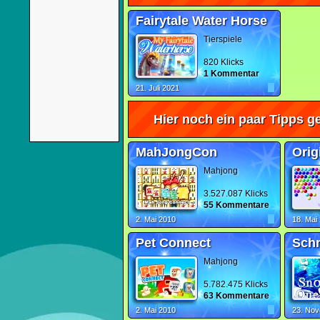
Fairytale Water Horse
Tierspiele
820 Klicks
1 Kommentar
21. Juli 2021
Hier noch ein paar Tipps ge
MahJongCon
Mahjong
3.527.087 Klicks
55 Kommentare
2. Mai 2010
18. Mai
Pet Connect
Schn
Mahjong
5.782.475 Klicks
63 Kommentare
2. Mai 2010
23. No