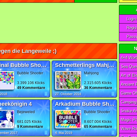
Login
Regist
Passw
N
gen die Langeweile ;)
4×4 Wort
Original Bubble Shooter
Schmetterlings Mahjong
Sea Ques
Bubble Shooter
Mahjong
3.399.106 Klicks
2.315.605 Klicks
49 Kommentare
36 Kommentare
 2018
27. Oktober 2014
eekönigin 4
Arkadium Bubble Shooter
Bejeweled
Bubble Shooter
681.025 Klicks
8.607.004 Klicks
9 Kommentare
65 Kommentare
Wave Ro
vember 2017
4. Mai 2019