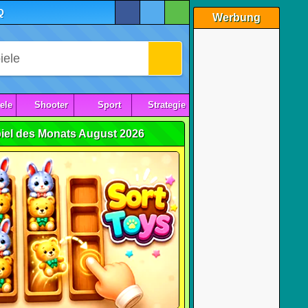
Q
Werbung
ele
Shooter
Sport
Strategie
iel des Monats August 2026