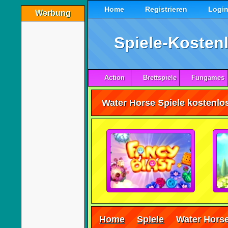
Home
Registrieren
Logi
Werbung
Spiele-Kostenl
Action
Brettspiele
Fungames
Water Horse Spiele kostenlos
Home
Spiele
Water Hors