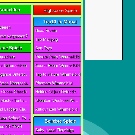
Anmelden
Highscore Spiele
Top10 im Monat
rieren
Hexa Rotate
ort vergessen?
Trio Mahjong
eue Spiele
Sort Toys
quadrate
Private Party Wimmelbild
t Unterschiede
Secret Room Wimmelbild
Art of Elegance Unterschiede
Trip to Nature Wimmelbild
Ancient Paths Unterschiede
Phantom Wimmelbild
Game Of Goose Classic Edition
Hidden Object Detective Story
Camping Master Tents & Trees
Mountain Weekend Wimmelbild
Snake And Ladders Classic
Antiquitäten Wimmelbild
Magic Potion School For Witch
Beliebte Spiele
ad 3D FRVR
Baby Hazel Tierpfelge