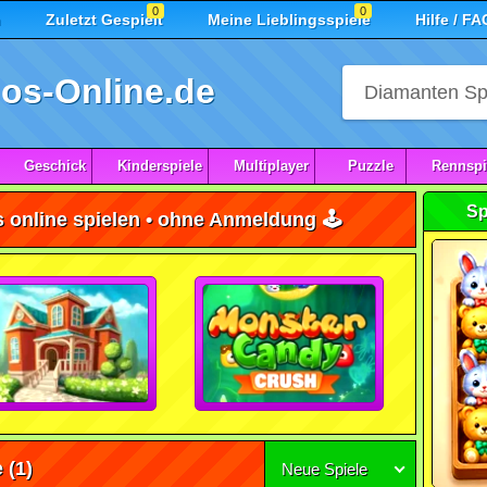
0
0
n
Zuletzt Gespielt
Meine Lieblingsspiele
Hilfe / FA
os-Online.de
Geschick
Kinderspiele
Multiplayer
Puzzle
Rennspi
Sp
 online spielen • ohne Anmeldung 🕹️
e
(1)
Neue Spiele