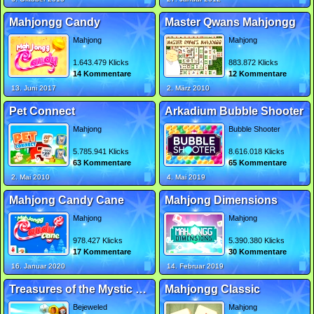
Mahjongg Candy
Master Qwans Mahjongg
Mahjong
Mahjong
1.643.479 Klicks
883.872 Klicks
14 Kommentare
12 Kommentare
13. Juni 2017
2. März 2010
Pet Connect
Arkadium Bubble Shooter
Mahjong
Bubble Shooter
5.785.941 Klicks
8.616.018 Klicks
63 Kommentare
65 Kommentare
2. Mai 2010
4. Mai 2019
Mahjong Candy Cane
Mahjong Dimensions
Mahjong
Mahjong
978.427 Klicks
5.390.380 Klicks
17 Kommentare
30 Kommentare
16. Januar 2020
14. Februar 2019
Treasures of the Mystic Sea 2
Mahjongg Classic
Bejeweled
Mahjong