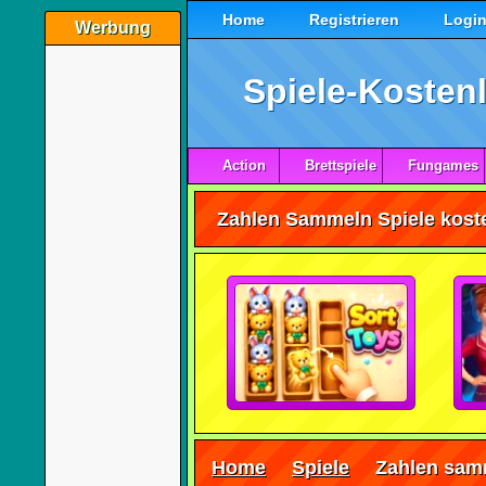
Home
Registrieren
Logi
Werbung
Spiele-Kostenl
Action
Brettspiele
Fungames
Zahlen Sammeln Spiele koste
Home
Spiele
Zahlen sam