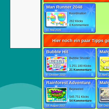
Man Runner 2048
Koordination
262 Klicks
0 Kommentare
11. Mai 2026
Hier noch ein paar Tipps ge
Bubble Hit
Mah
Bubble Shooter
1.251.180 Klicks
21 Kommentare
6. Oktober 2010
2. April
Rainforest Adventure
Mahj
Bejeweled
545.751 Klicks
54 Kommentare
18. August 2017
14. De