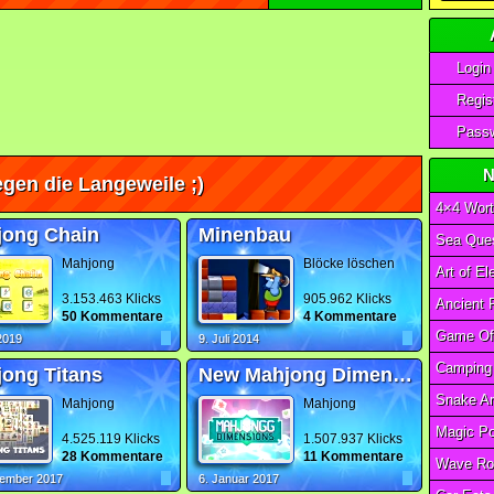
Login
Regist
Passw
N
gen die Langeweile ;)
4×4 Wort
jong Chain
Minenbau
Sea Ques
Mahjong
Blöcke löschen
3.153.463 Klicks
905.962 Klicks
50 Kommentare
4 Kommentare
 2019
9. Juli 2014
ong Titans
New Mahjong Dimensions
Mahjong
Mahjong
4.525.119 Klicks
1.507.937 Klicks
28 Kommentare
11 Kommentare
Wave Ro
zember 2017
6. Januar 2017