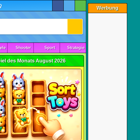
Q
Werbung
ele
Shooter
Sport
Strategie
iel des Monats August 2026