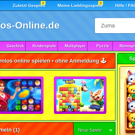
0
0
n
Zuletzt Gespielt
Meine Lieblingsspiele
Hilfe / FA
os-Online.de
Geschick
Kinderspiele
Multiplayer
Puzzle
Rennspi
Sp
nlos online spielen • ohne Anmeldung 🕹️
meln
(1)
Neue Spiele