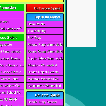
Anmelden
Highscore Spiele
Top10 im Monat
rieren
Hexa Rotate
ort vergessen?
Trio Mahjong
eue Spiele
Sort Toys
quadrate
Private Party Wimmelbild
t Unterschiede
Secret Room Wimmelbild
Art of Elegance Unterschiede
Trip to Nature Wimmelbild
Ancient Paths Unterschiede
Phantom Wimmelbild
Game Of Goose Classic Edition
Hidden Object Detective Story
Camping Master Tents & Trees
Mountain Weekend Wimmelbild
Snake And Ladders Classic
Antiquitäten Wimmelbild
Magic Potion School For Witch
Beliebte Spiele
ad 3D FRVR
Doodle Jump Original