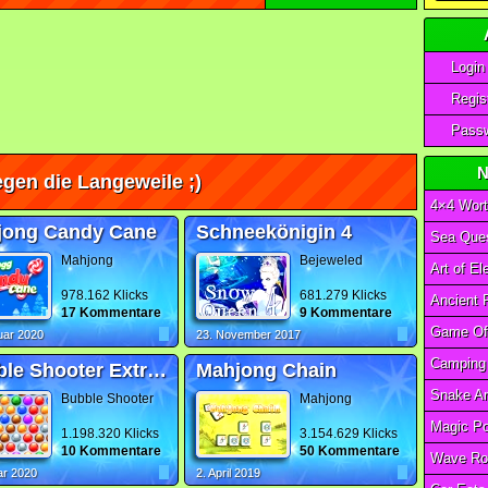
Login
Regist
Passw
N
gen die Langeweile ;)
4×4 Wort
jong Candy Cane
Schneekönigin 4
Sea Ques
Mahjong
Bejeweled
978.162 Klicks
681.279 Klicks
17 Kommentare
9 Kommentare
uar 2020
23. November 2017
Bubble Shooter Extreme
Mahjong Chain
Bubble Shooter
Mahjong
1.198.320 Klicks
3.154.629 Klicks
10 Kommentare
50 Kommentare
Wave Ro
ar 2020
2. April 2019