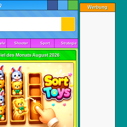
Q
Werbung
ele
Shooter
Sport
Strategie
iel des Monats August 2026