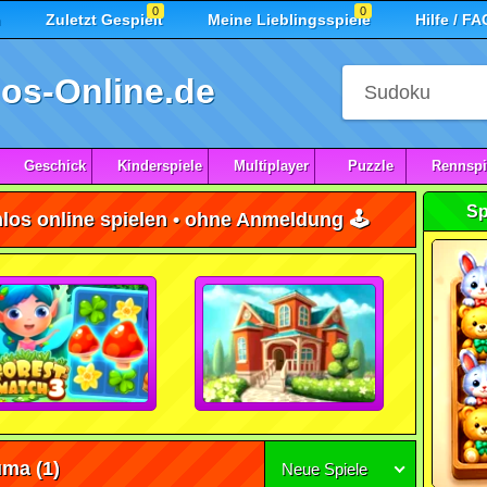
0
0
n
Zuletzt Gespielt
Meine Lieblingsspiele
Hilfe / FA
os-Online.de
Geschick
Kinderspiele
Multiplayer
Puzzle
Rennspi
Sp
los online spielen • ohne Anmeldung 🕹️
uma
(1)
Neue Spiele