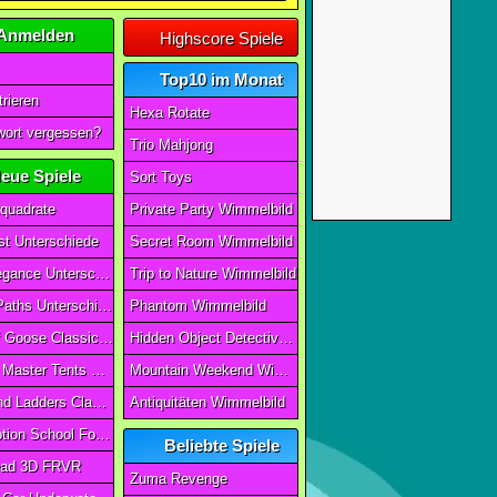
Anmelden
Highscore Spiele
Top10 im Monat
rieren
Hexa Rotate
ort vergessen?
Trio Mahjong
eue Spiele
Sort Toys
quadrate
Private Party Wimmelbild
t Unterschiede
Secret Room Wimmelbild
Art of Elegance Unterschiede
Trip to Nature Wimmelbild
Ancient Paths Unterschiede
Phantom Wimmelbild
Game Of Goose Classic Edition
Hidden Object Detective Story
Camping Master Tents & Trees
Mountain Weekend Wimmelbild
Snake And Ladders Classic
Antiquitäten Wimmelbild
Magic Potion School For Witch
Beliebte Spiele
ad 3D FRVR
Zuma Revenge