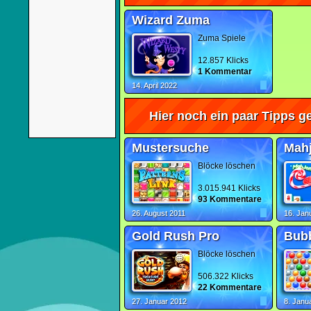
Wizard Zuma
Zuma Spiele
12.857 Klicks
1 Kommentar
14. April 2022
Hier noch ein paar Tipps ge
Mustersuche
Mah
Blöcke löschen
3.015.941 Klicks
93 Kommentare
26. August 2011
16. Jan
Gold Rush Pro
Blöcke löschen
506.322 Klicks
22 Kommentare
27. Januar 2012
8. Janu