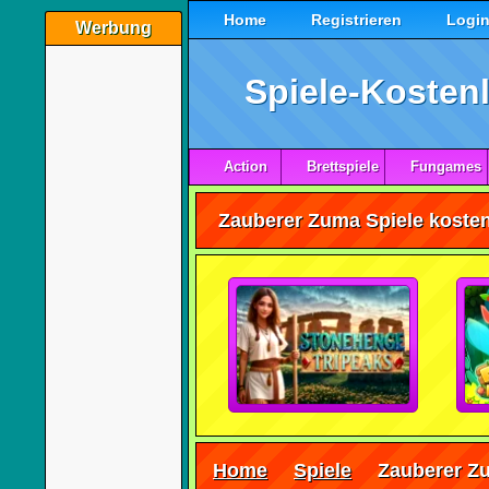
Home
Registrieren
Logi
Werbung
Spiele-Kostenl
Action
Brettspiele
Fungames
Zauberer Zuma Spiele kosten
Home
Spiele
Zauberer Z