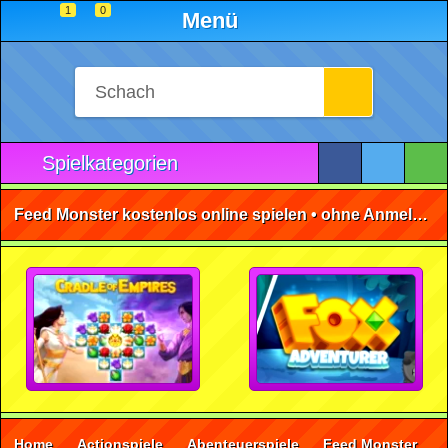
1
0
Menü
Spielkategorien
Feed Monster kostenlos online spielen • ohne Anmeldung 🕹️
Home
Actionspiele
Abenteuerspiele
Feed Monster