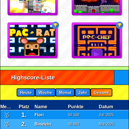
Highscore-Liste
Heute
Woche
Monat
Jahr
Gesamt
Medaille
Platz
Name
Punkte
Datum
1.
🥇
Flori
50.160
Juli 2025
2.
🥈
Binelein
48.860
Mai 2025