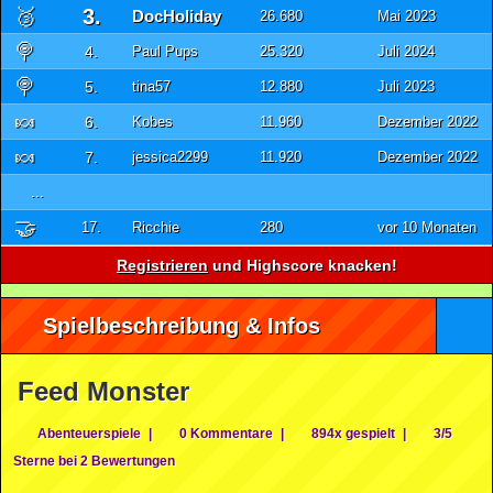
🥉
3.
DocHoliday
26.680
Mai 2023
🍭
4.
Paul Pups
25.320
Juli 2024
🍭
5.
tina57
12.880
Juli 2023
🍬
6.
Kobes
11.960
Dezember 2022
🍬
7.
jessica2299
11.920
Dezember 2022
...
🤝
17.
Ricchie
280
vor 10 Monaten
Registrieren
und Highscore knacken!
Spielbeschreibung & Infos
Feed Monster
Abenteuerspiele
|
0 Kommentare
|
894x gespielt
|
3/5
Sterne bei 2 Bewertungen