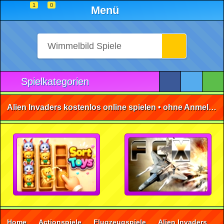
1
0
Menü
Spielkategorien
Alien Invaders kostenlos online spielen • ohne Anmeldung 🕹️
Home
Actionspiele
Flugzeugspiele
Alien Invaders