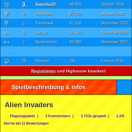
🥉
3.
Sancho20
69.450
Oktober 2018
🍭
4.
drschneck
67.620
Oktober 2018
🍭
5.
Tomahawk
67.510
Dezember 2023
🍬
6.
bunny2
66.640
November 2023
🍬
7.
Norderstedt1
62.090
Dezember 2022
...
🤝
28.
Stixman
110
Februar 2019
Registrieren
und Highscore knacken!
Spielbeschreibung & Infos
Alien Invaders
Flugzeugspiele
|
3 Kommentare
|
3.753x gespielt
|
2.2/5
Sterne bei 11 Bewertungen