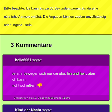
Bitte beachte: Es kann bis zu 30 Sekunden dauern bis du eine
nützliche Antwort erhälst. Die Angaben können zudem unvollständig
oder ungenau sein.
3 Kommentare
bella6061
sagte:
bei mir bewegen sich nur die ufos hin und her , aber
ich kann
nicht schießen
Geschrieben am 11.
Oktober
2018
um 21:41 Uhr
Kind der Nacht
sagte: