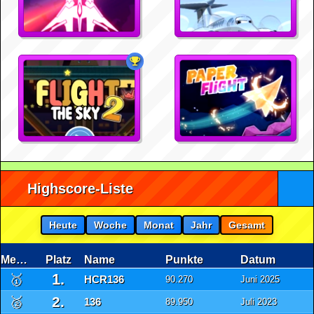
Highscore-Liste
Heute
Woche
Monat
Jahr
Gesamt
Medaille
Platz
Name
Punkte
Datum
1.
🥇
HCR136
90.270
Juni 2025
2.
🥈
136
89.950
Juli 2023