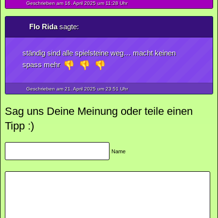
Geschrieben am 16.
April
2025
um 11:28 Uhr
Flo Rida
sagte:
ständig sind alle spielsteine weg… macht keinen
spass mehr
Geschrieben am 21.
April
2025
um 23:51 Uhr
Sag uns Deine Meinung oder teile einen
Tipp :)
Name