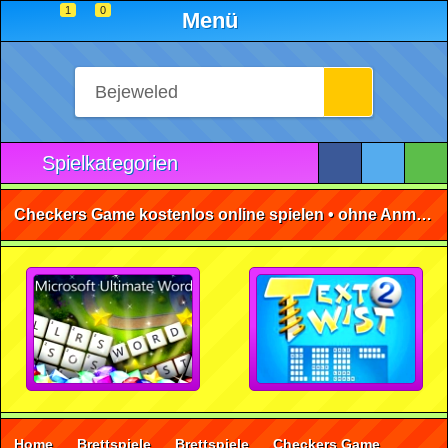
1
0
Menü
Spielkategorien
Checkers Game kostenlos online spielen • ohne Anmeldung 🕹️
Home
Brettspiele
Brettspiele
Checkers Game