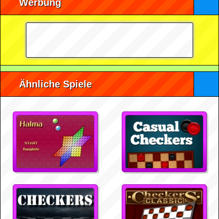
Werbung
Ähnliche Spiele