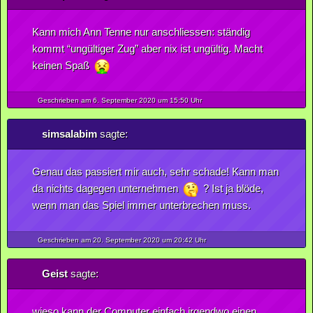
Kann mich Ann Tenne nur anschliessen: ständig
kommt “ungültiger Zug” aber nix ist ungültig. Macht
keinen Spaß
Geschrieben am 6.
September
2020
um 15:50 Uhr
simsalabim
sagte:
Genau das passiert mir auch, sehr schade! Kann man
da nichts dagegen unternehmen
? Ist ja blöde,
wenn man das Spiel immer unterbrechen muss.
Geschrieben am 20.
September
2020
um 20:42 Uhr
Geist
sagte:
wieso kann der Computer einfach irgendwo einen