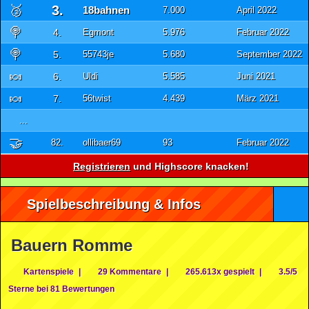
🥉
3.
18bahnen
7.000
April 2022
🍭
4.
Egmont
5.976
Februar 2022
🍭
5.
55743je
5.680
September 2022
🍬
6.
Uldi
5.585
Juni 2021
🍬
7.
56twist
4.439
März 2021
...
🤝
82.
ollibaer69
93
Februar 2022
Registrieren
und Highscore knacken!
Spielbeschreibung & Infos
Bauern Romme
Kartenspiele
|
29 Kommentare
|
265.613x gespielt
|
3.5/5
Sterne bei 81 Bewertungen