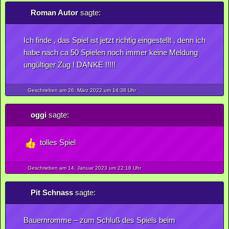
Roman Autor
sagte:
Ich finde , das Spiel ist jetzt richtig eingestellt , denn ich
habe nach ca 50 Spielen noch immer keine Meldung
ungültiger Zug ! DANKE !!!!!
Geschrieben am 26.
März
2022
um 14:38 Uhr
oggi
sagte:
tolles Spiel
Geschrieben am 14.
Januar
2023
um 22:18 Uhr
Pit Schnass
sagte:
Bauernromme – zum Schluß des Spiels beim