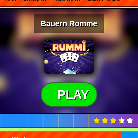
Bauern Romme
PLAY