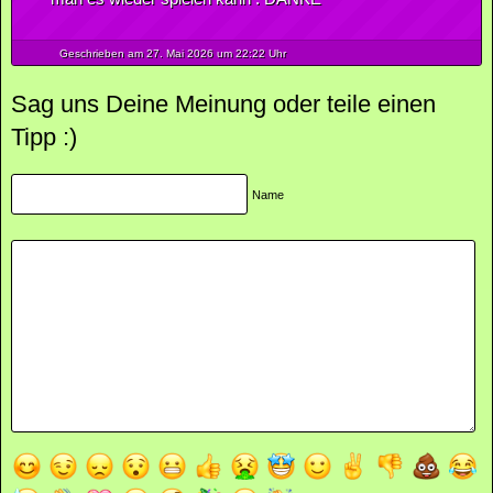
Geschrieben am 27.
Mai
2026
um 22:22 Uhr
Sag uns Deine Meinung oder teile einen
Tipp :)
Name