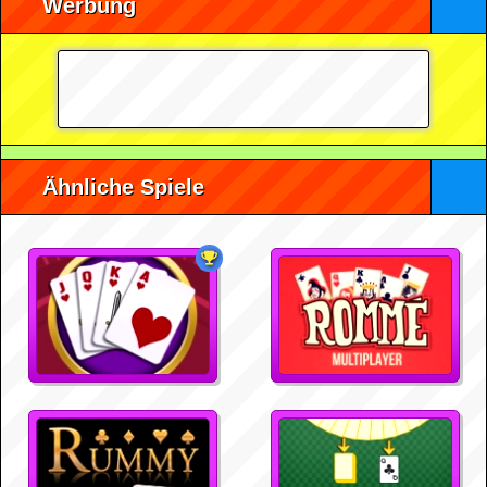
Werbung
Ähnliche Spiele