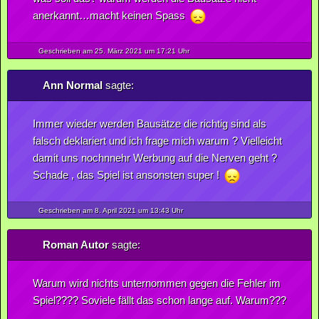
anerkannt…macht keinen Spass
Geschrieben am 25.
März
2021
um 17:21 Uhr
Ann Normal
sagte:
Immer wieder werden Bausätze die richtig sind als
falsch deklariert und ich frage mich warum ? Vielleicht
damit uns nochnnehr Werbung auf die Nerven geht ?
Schade , das Spiel ist ansonsten super !
Geschrieben am 8.
April
2021
um 13:43 Uhr
Roman Autor
sagte:
Warum wird nichts unternommen gegen die Fehler im
Spiel???? Soviele fällt das schon lange auf. Warum???