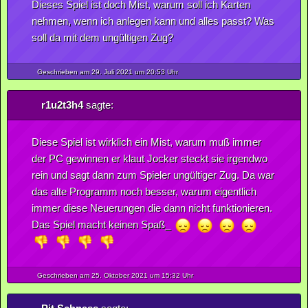
Dieses Spiel ist doch Mist, warum soll ich Karten
nehmen, wenn ich anlegen kann und alles passt? Was
soll da mit dem ungültigen Zug?
Geschrieben am 29.
Juli
2021
um 20:53 Uhr
r1u2t3h4
sagte:
Diese Spiel ist wirklich ein Mist, warum muß immer
der PC gewinnen er klaut Jocker steckt sie irgendwo
rein und sagt dann zum Spieler ungültiger Zug. Da war
das alte Programm noch besser, warum eigentlich
immer diese Neuerungen die dann nicht funktionieren.
Das Spiel macht keinen Spaß_
Geschrieben am 25.
Oktober
2021
um 15:32 Uhr