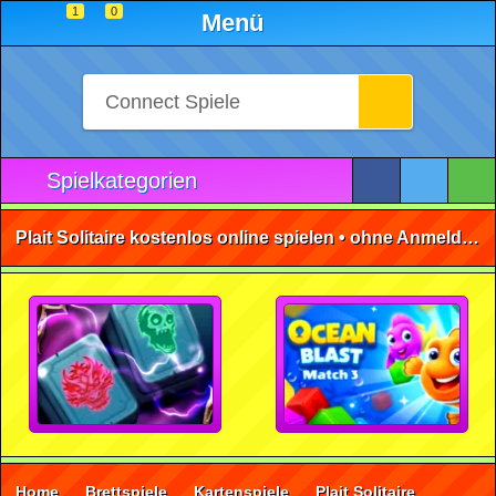
1
0
Menü
Spielkategorien
Plait Solitaire kostenlos online spielen • ohne Anmeldung 🕹️
Home
Brettspiele
Kartenspiele
Plait Solitaire