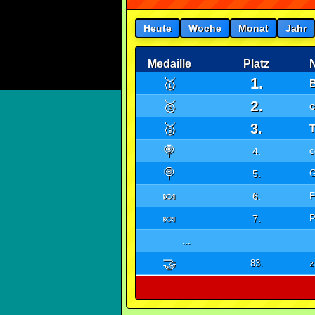
Heute
Woche
Monat
Jahr
Medaille
Platz
1.
🥇
2.
🥈
c
🥉
3.
🍭
4.
c
🍭
5.
G
🍬
6.
F
🍬
7.
P
...
🤝
83.
z