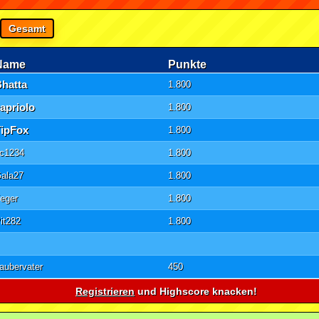
Gesamt
Name
Punkte
Bhatta
1.800
apriolo
1.800
TipFox
1.800
c1234
1.800
ala27
1.800
eger
1.800
it282
1.800
aubervater
450
Registrieren
und Highscore knacken!