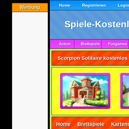
Home
Registrieren
Logi
Werbung
Spiele-Kostenl
Action
Brettspiele
Fungames
Scorpion Solitaire kostenlos
Home
Brettspiele
Karten