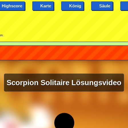
Highscore
Karte
König
Säule
en.
Scorpion Solitaire Lösungsvideo