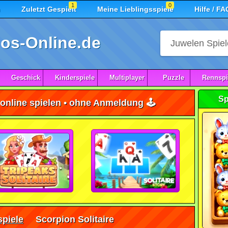
1
0
n
Zuletzt Gespielt
Meine Lieblingsspiele
Hilfe / FA
os-Online.de
Geschick
Kinderspiele
Multiplayer
Puzzle
Rennspi
Sp
 online spielen • ohne Anmeldung 🕹️
spiele
Scorpion Solitaire