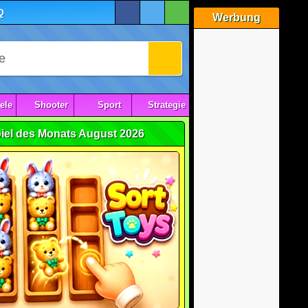
Q
Werbung
ele
Shooter
Sport
Strategie
iel des Monats August 2026