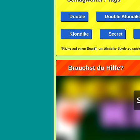
Double
Double Klondik
Klondike
Secret
*Klicke auf einen Begriff, um ähnliche Spiele zu spiel
Brauchst du Hilfe?