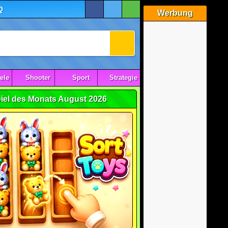
Q
Werbung
ele
Shooter
Sport
Strategie
iel des Monats August 2026