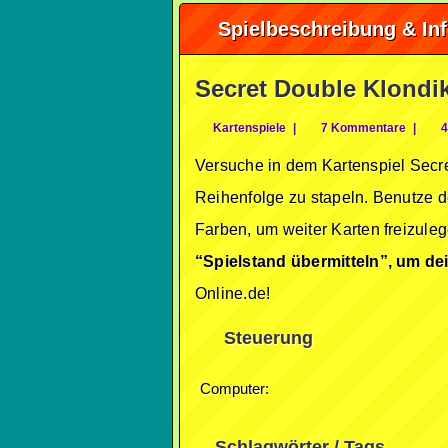
Spielbeschreibung & In
Secret Double Klondi
Kartenspiele
|
7 Kommentare
|
4
Versuche in dem Kartenspiel Secre
Reihenfolge zu stapeln. Benutze d
Farben, um weiter Karten freizuleg
“Spielstand übermitteln”, um d
Online.de!
Steuerung
Computer:
Schlagwörter / Tags