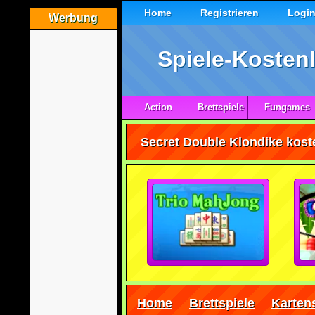
Home
Registrieren
Logi
Werbung
Spiele-Kostenl
Action
Brettspiele
Fungames
Secret Double Klondike koste
Home
Brettspiele
Karten