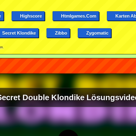
e
Highscore
Htmlgames.com
Karten Ab
Secret Klondike
Zibbo
Zygomatic
en.
Secret Double Klondike Lösungsvide