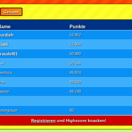
Gesamt
Name
Punkte
nurdieh
53.952
lani
53.904
Traudel61
50.880
Yxx
50.544
iertscs
49.824
yne
49.680
apore
49.248
ietergrauer
60
Registrieren
und Highscore knacken!