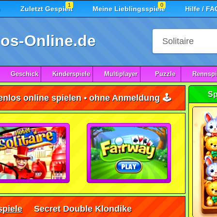
1
0
n
Zuletzt Gespielt
Meine Lieblingsspiele
Hilfe / FA
os-Online.de
Geschick
Kinderspiele
Multiplayer
Puzzle
Rennspi
Sp
nlos online spielen • ohne Anmeldung 🕹️
spiele
Secret Double Klondike