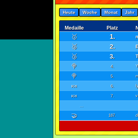
Heute
Woche
Monat
Jahr
Medaille
Platz
1.
🥇
2.
🥈
E
🥉
3.
🍭
4.
🍭
5.
m
🍬
6.
l
🍬
7.
v
...
🤝
187.
d