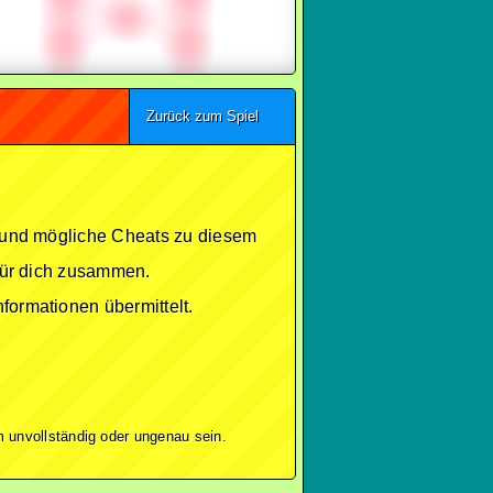
Zurück zum Spiel
se und mögliche Cheats zu diesem
 für dich zusammen.
formationen übermittelt.
 unvollständig oder ungenau sein.