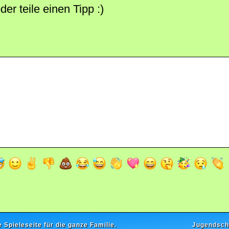
r teile einen Tipp :)
e Spieleseite für die ganze Familie.
Jugendsch