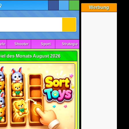
Q
Werbung
ele
Shooter
Sport
Strategie
iel des Monats August 2026