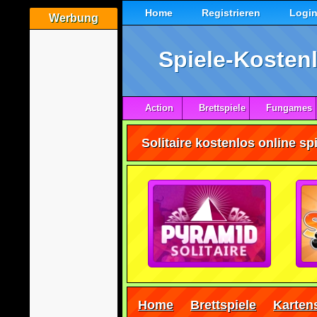
Home
Registrieren
Logi
Werbung
Spiele-Kostenl
Action
Brettspiele
Fungames
Solitaire kostenlos online sp
Home
Brettspiele
Karten