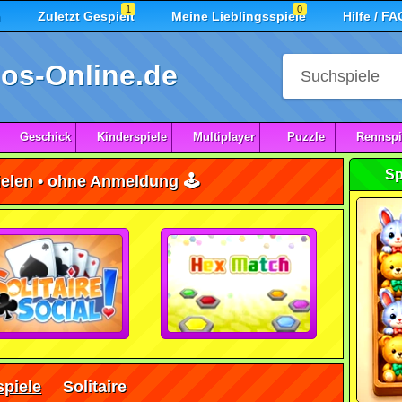
1
0
n
Zuletzt Gespielt
Meine Lieblingsspiele
Hilfe / FA
os-Online.de
Geschick
Kinderspiele
Multiplayer
Puzzle
Rennspi
Sp
ielen • ohne Anmeldung 🕹️
spiele
Solitaire