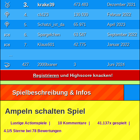
🥉
3.
krake39
473.483
Dezember 2021
🍭
4.
cb123
130.030
Februar 2022
🍭
5.
Schatzi_ist_da
65.971
April 2023
🍬
6.
Spargelchen
63.587
September 2022
🍬
7.
Klaus601
42.775
Januar 2022
...
🤝
427.
2000bianer
3
Juni 2024
Registrieren
und Highscore knacken!
Spielbeschreibung & Infos
Ampeln schalten Spiel
Lustige Actionspiele
|
10 Kommentare
|
41.137x gespielt
|
4.1/5 Sterne bei 78 Bewertungen