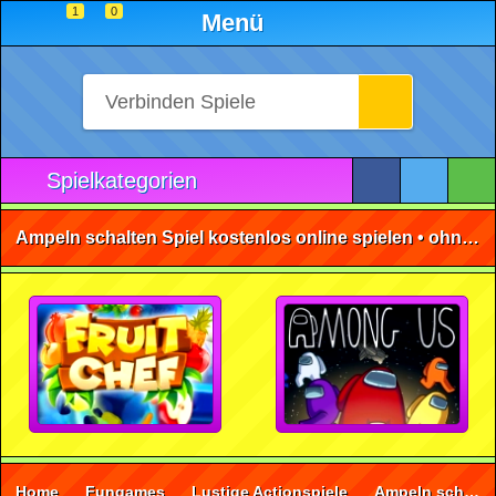
1
0
Menü
Spielkategorien
Ampeln schalten Spiel kostenlos online spielen • ohne Anmeldung 🕹️
Home
Fungames
Lustige Actionspiele
Ampeln schalten Spiel