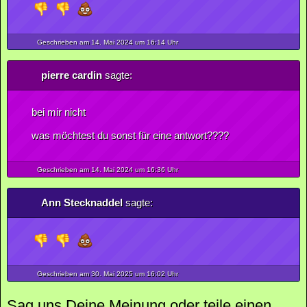
Geschrieben am 14.
Mai
2024
um 16:14 Uhr
pierre cardin
sagte:
bei mir nicht
was möchtest du sonst für eine antwort????
Geschrieben am 14.
Mai
2024
um 16:36 Uhr
Ann Stecknaddel
sagte:
Geschrieben am 30.
Mai
2025
um 16:02 Uhr
Sag uns Deine Meinung oder teile einen