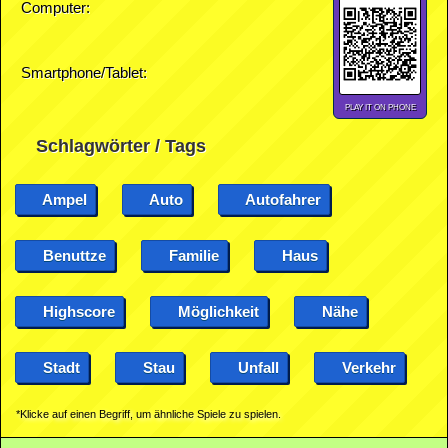
Computer:
Smartphone/Tablet:
PLAY IT ON PHONE
Schlagwörter / Tags
Ampel
Auto
Autofahrer
Benuttze
Familie
Haus
Highscore
Möglichkeit
Nähe
Stadt
Stau
Unfall
Verkehr
*Klicke auf einen Begriff, um ähnliche Spiele zu spielen.