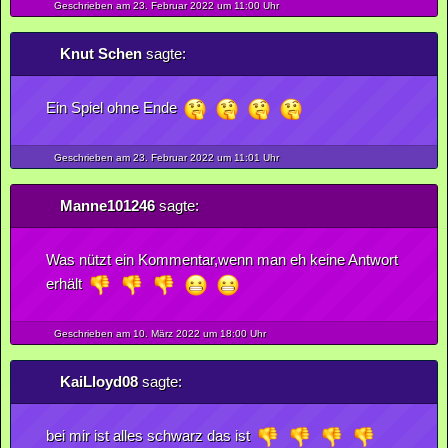
Geschrieben am 23.
Februar
2022
um 11:00 Uhr
Knut Schen
sagte:
Ein Spiel ohne Ende
Geschrieben am 23.
Februar
2022
um 11:01 Uhr
Manne101246
sagte:
Was nützt ein Kommentar,wenn man eh keine Antwort
erhält
Geschrieben am 10.
März
2022
um 18:00 Uhr
KaiLloyd08
sagte:
bei mir ist alles schwarz das ist