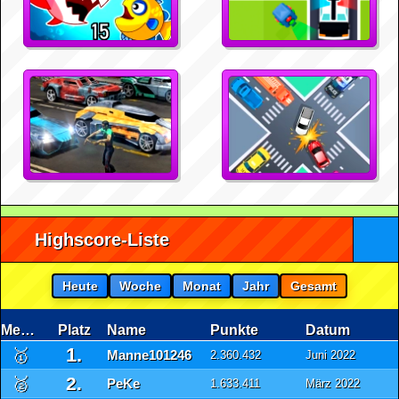
Highscore-Liste
Heute
Woche
Monat
Jahr
Gesamt
Medaille
Platz
Name
Punkte
Datum
1.
🥇
Manne101246
2.360.432
Juni 2022
2.
🥈
PeKe
1.633.411
März 2022