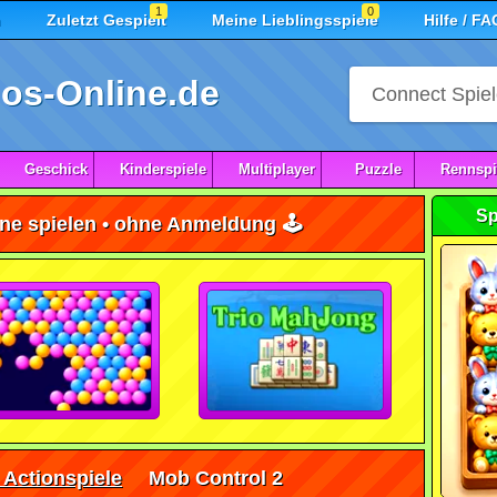
1
0
n
Zuletzt Gespielt
Meine Lieblingsspiele
Hilfe / FA
os-Online.de
Geschick
Kinderspiele
Multiplayer
Puzzle
Rennspi
Sp
ne spielen • ohne Anmeldung 🕹️
 Actionspiele
Mob Control 2