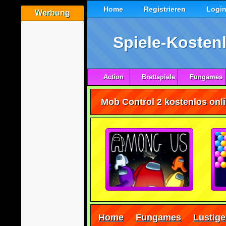
Home
Registrieren
Logi
Werbung
Spiele-Kostenl
Action
Brettspiele
Fungames
Mob Control 2 kostenlos onli
Home
Fungames
Lustige