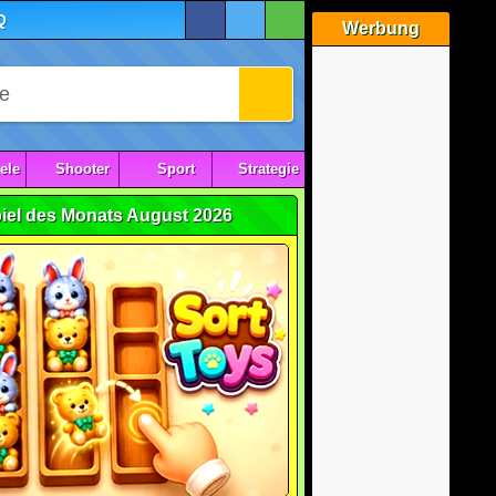
Q
Werbung
ele
Shooter
Sport
Strategie
iel des Monats August 2026