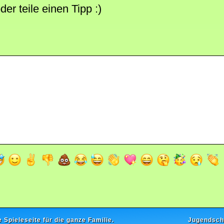
r teile einen Tipp :)
e Spieleseite für die ganze Familie.
Jugendsch