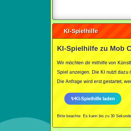
KI-Spielhilfe
KI-Spielhilfe zu Mob C
Wir möchten dir mithilfe von Künst
Spiel anzeigen. Die KI nutzt dazu 
Die Anfrage wird erst gestartet, w
KI-Spielhilfe laden
Bitte beachte: Es kann bis zu 30 Sekunde