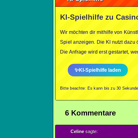
KI-Spielhilfe zu Casin
Wir möchten dir mithilfe von Künst
Spiel anzeigen. Die KI nutzt dazu 
Die Anfrage wird erst gestartet, w
KI-Spielhilfe laden
Bitte beachte: Es kann bis zu 30 Sekunde
6 Kommentare
Celine
sagte: