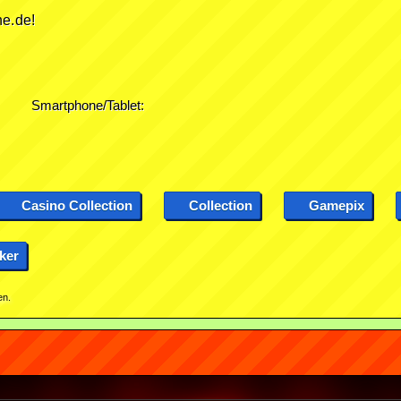
ne.de!
Smartphone/Tablet:
Casino Collection
Collection
Gamepix
ker
en.