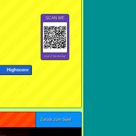
SCAN ME
PLAY IT ON PHONE
Highscore
Zurück zum Spiel