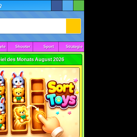
Q
ele
Shooter
Sport
Strategie
iel des Monats August 2026