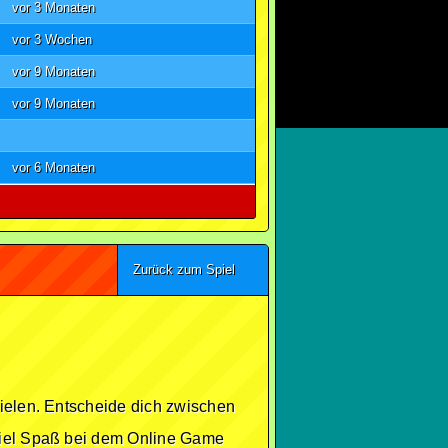
vor 3 Monaten
vor 3 Wochen
vor 9 Monaten
vor 9 Monaten
vor 6 Monaten
Zurück zum Spiel
pielen. Entscheide dich zwischen
 Viel Spaß bei dem Online Game