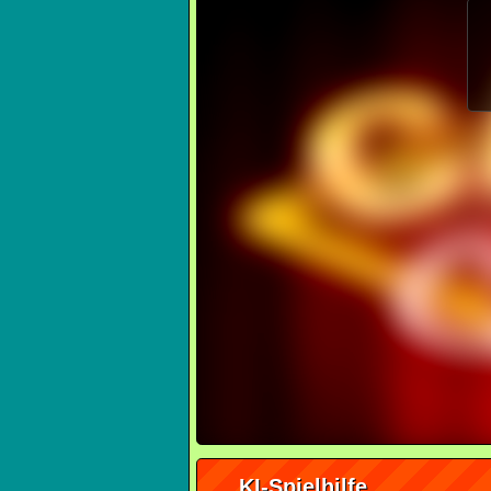
KI-Spielhilfe