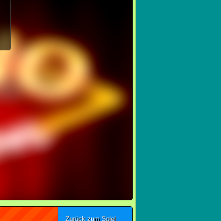
Zurück zum Spiel