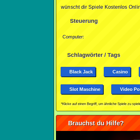
wünscht dir Spiele Kostenlos Onli
Steuerung
Computer:
Schlagwörter / Tags
Black Jack
Casino
Slot Maschine
Video Po
*Klicke auf einen Begriff, um ähnliche Spiele zu spiel
Brauchst du Hilfe?