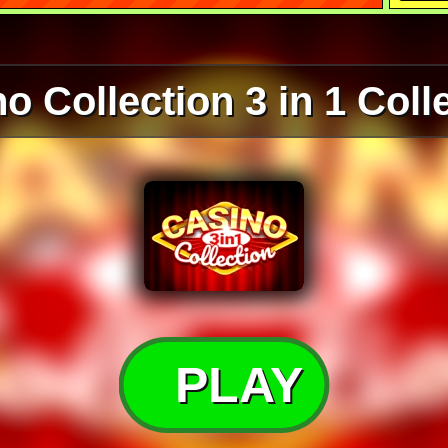
o Collection 3 in 1 Coll
PLAY