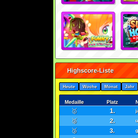
Highscore-Liste
Heute
Woche
Monat
Jahr
Medaille
Platz
1.
🥇
j
2.
🥈
u
🥉
3.