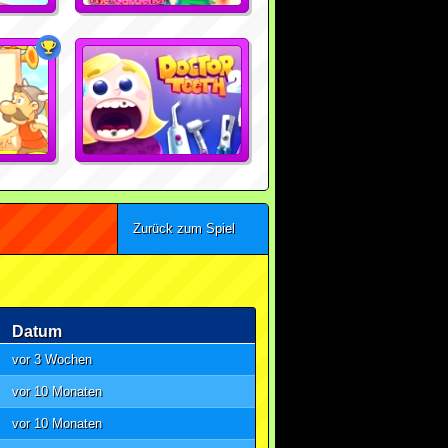
Zurück zum Spiel
Datum
vor 3 Wochen
vor 10 Monaten
vor 10 Monaten