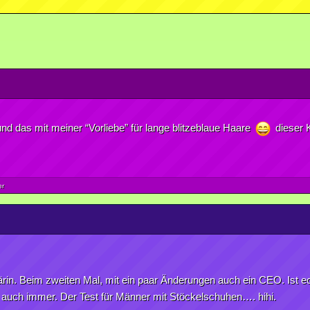
nd das mit meiner “Vorliebe” für lange blitzeblaue Haare
dieser K
hr
ärin. Beim zweiten Mal, mit ein paar Änderungen auch ein CEO. Ist ech
 auch immer. Der Test für Männer mit Stöckelschuhen…. hihi.