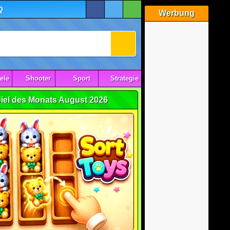
Q
Werbung
ele
Shooter
Sport
Strategie
iel des Monats August 2026