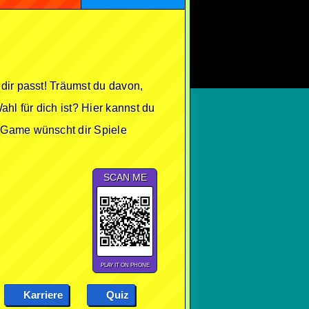
dir passt! Träumst du davon,
hl für dich ist? Hier kannst du
e Game wünscht dir Spiele
SCAN ME
PLAY IT ON PHONE
Karriere
Quiz