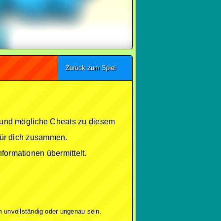
Zurück zum Spiel
se und mögliche Cheats zu diesem
 für dich zusammen.
formationen übermittelt.
 unvollständig oder ungenau sein.