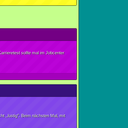
arrieretest sollte mal im Jobcenter
t ,,lustig”. Beim nächsten Mal, mit