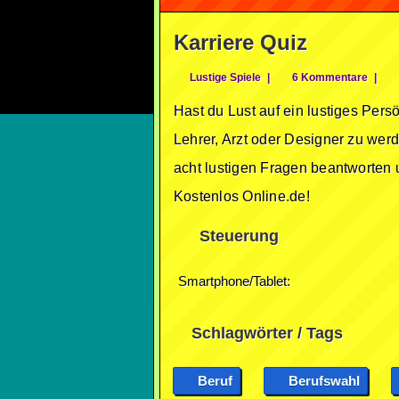
Karriere Quiz
Lustige Spiele
|
6 Kommentare
|
Hast du Lust auf ein lustiges Per
Lehrer, Arzt oder Designer zu werd
acht lustigen Fragen beantworten 
Kostenlos Online.de!
Steuerung
Smartphone/Tablet:
Schlagwörter / Tags
Beruf
Berufswahl