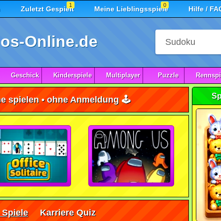
1
0
n
Zuletzt Gespielt
Meine Lieblingsspiele
Hilfe / FA
os-Online.de
Geschick
Kinderspiele
Multiplayer
Puzzle
Rennspi
Sp
ne spielen • ohne Anmeldung 🕹️
 Spiele
Karriere Quiz