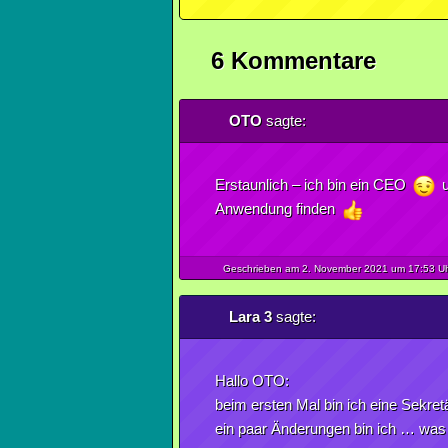
6 Kommentare
OTO
sagte:
Erstaunlich – ich bin ein CEO
u
Anwendung finden
Geschrieben am 2.
November
2021
um 17:53 U
Lara 3
sagte:
Hallo OTO:
beim ersten Mal bin ich eine Sekret
ein paar Änderungen bin ich … was