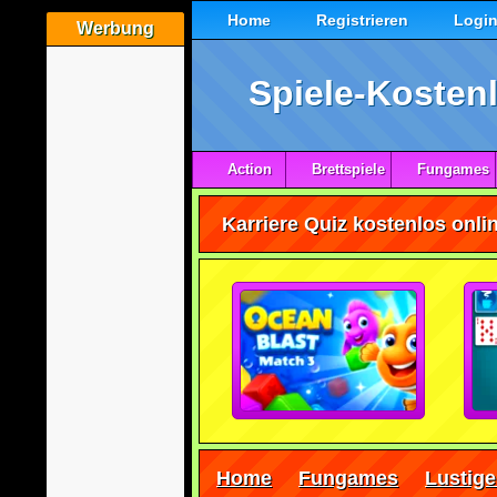
Home
Registrieren
Logi
Werbung
Spiele-Kostenl
Action
Brettspiele
Fungames
Karriere Quiz kostenlos onli
Home
Fungames
Lustige