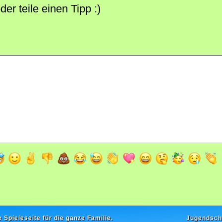
r teile einen Tipp :)
e Spieleseite für die ganze Familie.
Jugendsch