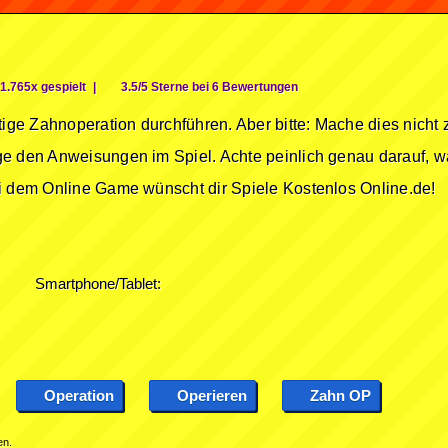
1.765x gespielt
|
3.5/5 Sterne bei 6 Bewertungen
tige Zahnoperation durchführen. Aber bitte: Mache dies nicht
e den Anweisungen im Spiel. Achte peinlich genau darauf, wa
i dem Online Game wünscht dir Spiele Kostenlos Online.de!
Smartphone/Tablet:
Operation
Operieren
Zahn OP
en.