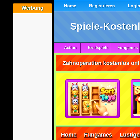
Home
Registrieren
Logi
Werbung
Spiele-Kostenl
Action
Brettspiele
Fungames
Zahnoperation kostenlos onl
Home
Fungames
Lustige