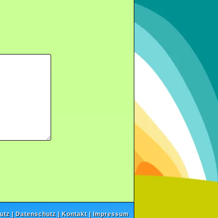
utz
|
Datenschutz
|
Kontakt
|
Impressum