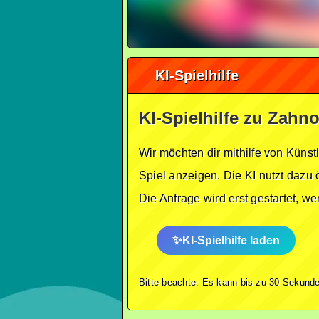
KI-Spielhilfe
KI-Spielhilfe zu Zahn
Wir möchten dir mithilfe von Künst
Spiel anzeigen. Die KI nutzt dazu 
Die Anfrage wird erst gestartet, w
KI-Spielhilfe laden
Bitte beachte: Es kann bis zu 30 Sekunde