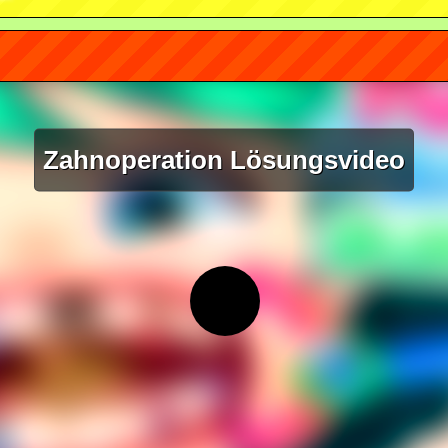
Zahnoperation Lösungsvideo