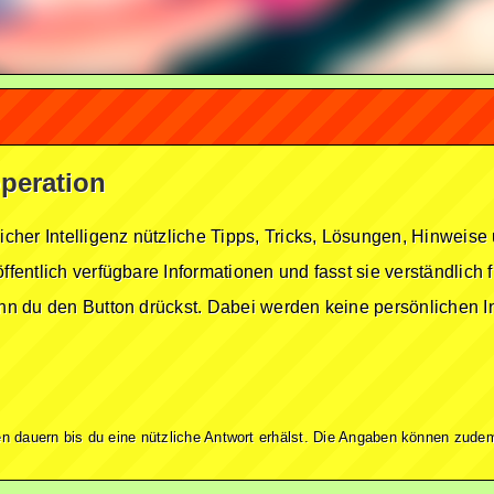
operation
licher Intelligenz nützliche Tipps, Tricks, Lösungen, Hinwei
öffentlich verfügbare Informationen und fasst sie verständlich
enn du den Button drückst. Dabei werden keine persönlichen In
n dauern bis du eine nützliche Antwort erhälst. Die Angaben können zudem