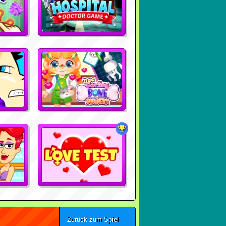
Zurück zum Spiel