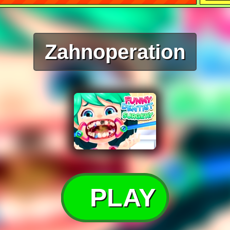
Zahnoperation
PLAY