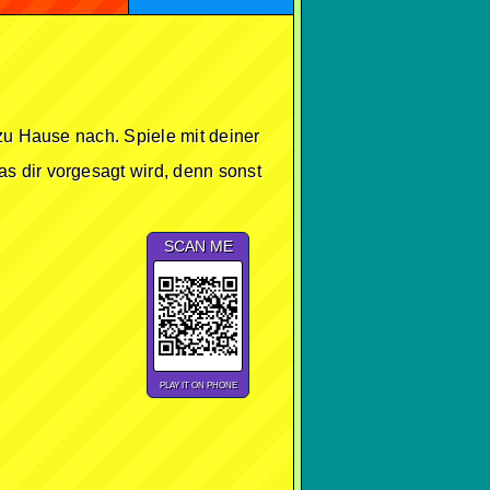
 zu Hause nach. Spiele mit deiner
s dir vorgesagt wird, denn sonst
SCAN ME
PLAY IT ON PHONE