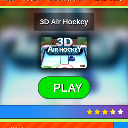
3D Air Hockey
PLAY