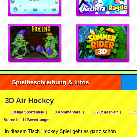
Spielbeschreibung & Infos
3D Air Hockey
Lustige Sportspiele
|
0 Kommentare
|
5.021x gespielt
|
3.3/5
Sterne bei 11 Bewertungen
In diesem Tisch Hockey Spiel geht es ganz schön