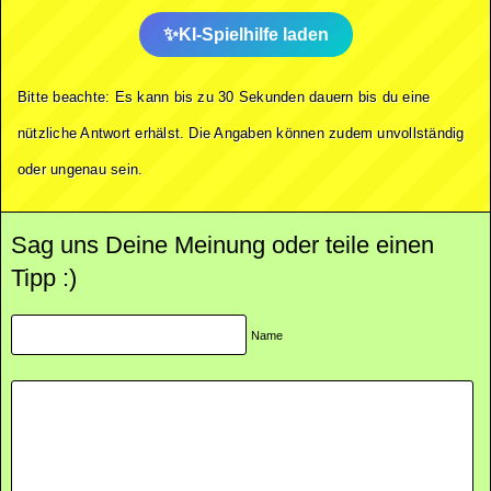
KI-Spielhilfe laden
Bitte beachte: Es kann bis zu 30 Sekunden dauern bis du eine
nützliche Antwort erhälst. Die Angaben können zudem unvollständig
oder ungenau sein.
Sag uns Deine Meinung oder teile einen
Tipp :)
Name