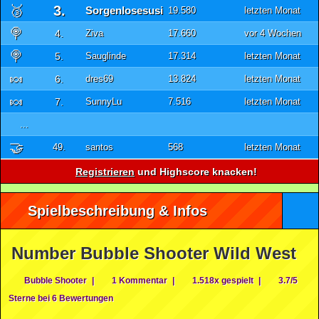
🥉
3.
Sorgenlosesusi
19.580
letzten Monat
🍭
4.
Ziva
17.660
vor 4 Wochen
🍭
5.
Sauglinde
17.314
letzten Monat
🍬
6.
dres69
13.824
letzten Monat
🍬
7.
SunnyLu
7.516
letzten Monat
...
🤝
49.
santos
568
letzten Monat
Registrieren
und Highscore knacken!
Spielbeschreibung & Infos
Number Bubble Shooter Wild West
Bubble Shooter
|
1 Kommentar
|
1.518x gespielt
|
3.7/5
Sterne bei 6 Bewertungen