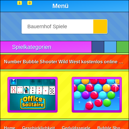
1
0
Menü
Spielkategorien
Number Bubble Shooter Wild West kostenlos online spielen • ohne Anmeldung 🕹️
Home
Geschicklichkeit
Geduldsspiele
Bubble Shooter