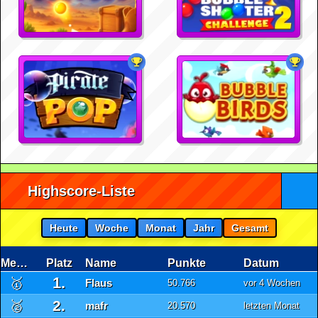
Highscore-Liste
Heute
Woche
Monat
Jahr
Gesamt
Medaille
Platz
Name
Punkte
Datum
1.
🥇
Flaus
50.766
vor 4 Wochen
2.
🥈
mafr
20.570
letzten Monat