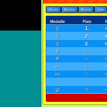
Heute
Woche
Monat
Jahr
Medaille
Platz
1.
🥇
s
2.
🥈
🥉
3.
🍭
4.
🍭
5.
K
🍬
6.
S
🍬
7.
d
...
🤝
35.
s