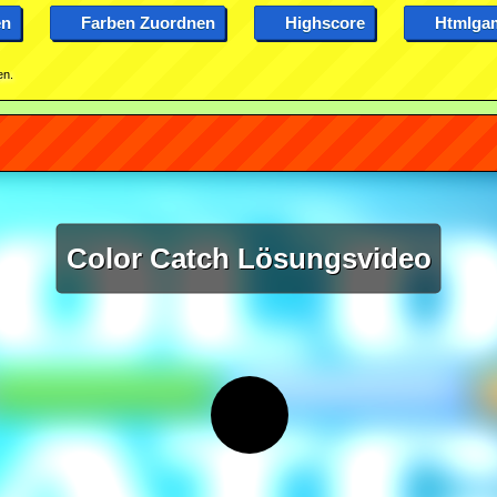
en
Farben Zuordnen
Highscore
Htmlga
en.
Color Catch Lösungsvideo