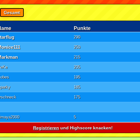
Gesamt
Name
Punkte
tarflug
290
Monice111
250
Markman
215
PeKe
205
obes
195
parky
185
rschneck
175
imaya2000
5
Registrieren
und Highscore knacken!