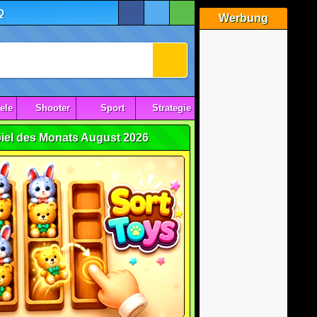
Q
Werbung
ele
Shooter
Sport
Strategie
iel des Monats August 2026