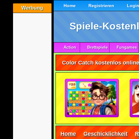
Home
Registrieren
Logi
Werbung
Spiele-Kostenl
Action
Brettspiele
Fungames
Color Catch kostenlos online
Home
Geschicklichkeit
R