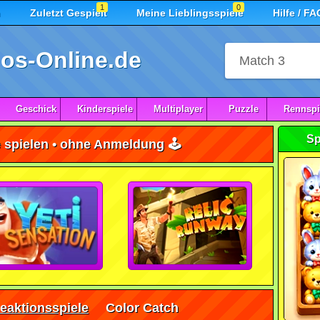
1
0
n
Zuletzt Gespielt
Meine Lieblingsspiele
Hilfe / FA
os-Online.de
Geschick
Kinderspiele
Multiplayer
Puzzle
Rennspi
Sp
 spielen • ohne Anmeldung 🕹️
eaktionsspiele
Color Catch