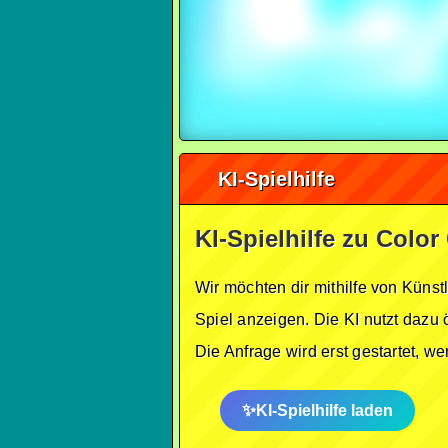
KI-Spielhilfe
KI-Spielhilfe zu Color
Wir möchten dir mithilfe von Künst
Spiel anzeigen. Die KI nutzt dazu 
Die Anfrage wird erst gestartet, w
KI-Spielhilfe laden