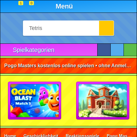
1
0
Menü
Spielkategorien
Pogo Masters kostenlos online spielen • ohne Anmeldung 🕹️
Home
Geschicklichkeit
Reaktionsspiele
Pogo Masters