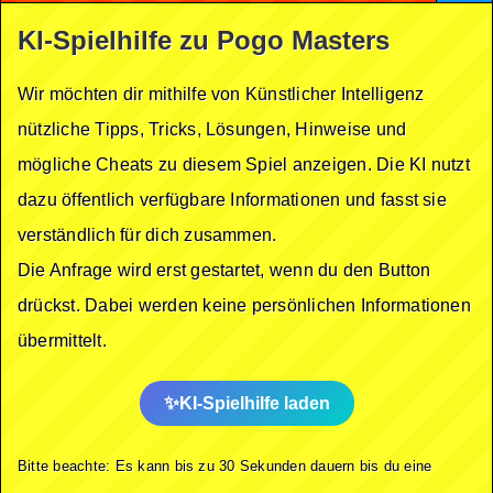
KI-Spielhilfe zu Pogo Masters
Wir möchten dir mithilfe von Künstlicher Intelligenz
nützliche Tipps, Tricks, Lösungen, Hinweise und
mögliche Cheats zu diesem Spiel anzeigen. Die KI nutzt
dazu öffentlich verfügbare Informationen und fasst sie
verständlich für dich zusammen.
Die Anfrage wird erst gestartet, wenn du den Button
drückst. Dabei werden keine persönlichen Informationen
übermittelt.
KI-Spielhilfe laden
Bitte beachte: Es kann bis zu 30 Sekunden dauern bis du eine