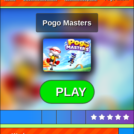
Pogo Masters
PLAY