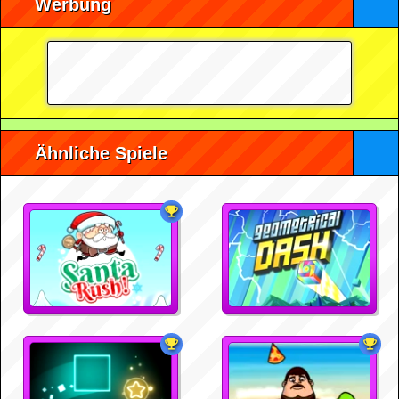
Werbung
Ähnliche Spiele