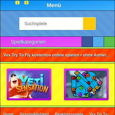
1
0
Menü
Spielkategorien
Vex Try To Fly kostenlos online spielen • ohne Anmeldung 🕹️
Home
Geschicklichkeit
Reaktionsspiele
Vex Try To Fly