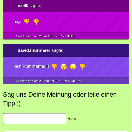
ise60
sagte:
naja
Geschrieben am 2.
Juli
2021
um 17:33 Uhr
david.thurnheer
sagte:
kein Kommentar!!!
Geschrieben am 29.
August
2021
um 10:36 Uhr
Sag uns Deine Meinung oder teile einen
Tipp :)
Name