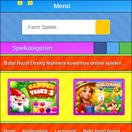
1
0
Menü
Spielkategorien
Baby Hazel Dining Manners kostenlos online spielen • ohne Anmeldung 🕹️
Home
Kinderspiele
Lernspiele
Baby Hazel Dining Manners