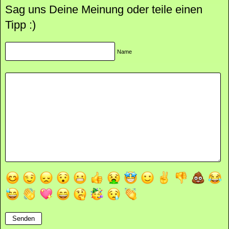
Sag uns Deine Meinung oder teile einen
Tipp :)
Name