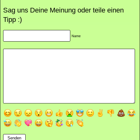
Sag uns Deine Meinung oder teile einen
Tipp :)
Name