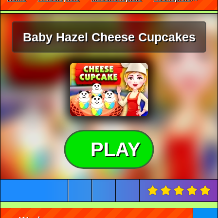
Baby Hazel Cheese Cupcakes
PLAY