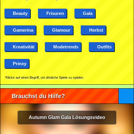
Beauty
Frisuren
Gala
Gamerina
Glamour
Herbst
Kreativität
Modetrends
Outfits
Prinxy
*Klicke auf einen Begriff, um ähnliche Spiele zu spielen.
Brauchst du Hilfe?
Autumn Glam Gala Lösungsvideo