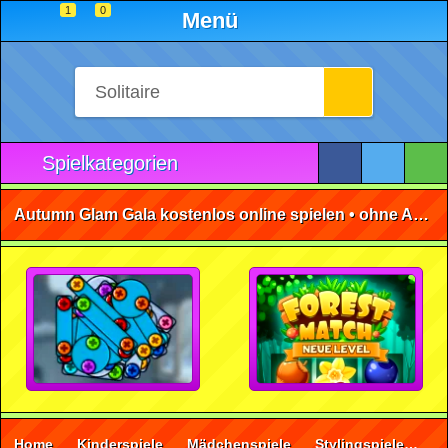
1
0
Menü
Spielkategorien
Autumn Glam Gala kostenlos online spielen • ohne Anmeldung 🕹️
Home
Kinderspiele
Mädchenspiele
Stylingspiele
Au