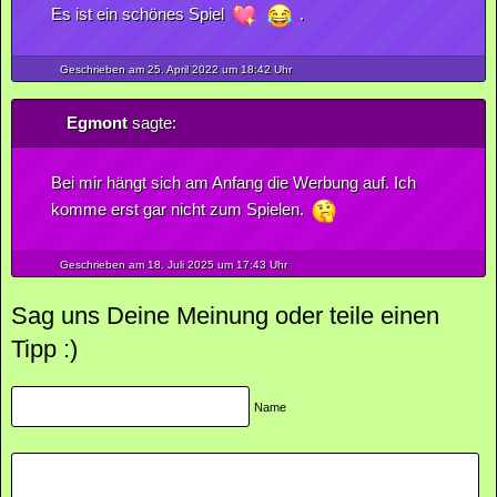
Es ist ein schönes Spiel
.
Geschrieben am 25.
April
2022
um 18:42 Uhr
Egmont
sagte:
Bei mir hängt sich am Anfang die Werbung auf. Ich
komme erst gar nicht zum Spielen.
Geschrieben am 18.
Juli
2025
um 17:43 Uhr
Sag uns Deine Meinung oder teile einen
Tipp :)
Name