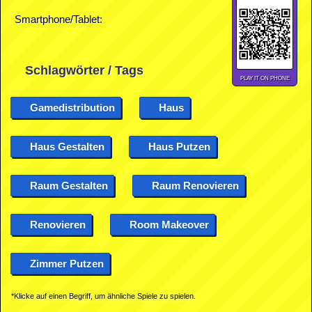
Smartphone/Tablet:
Schlagwörter / Tags
PLAY IT ON PHONE
Gamedistribution
Haus
Haus Gestalten
Haus Putzen
Raum Gestalten
Raum Renovieren
Renovieren
Room Makeover
Zimmer Putzen
*Klicke auf einen Begriff, um ähnliche Spiele zu spielen.