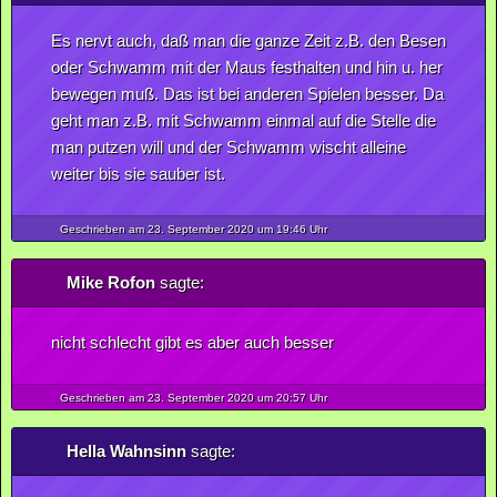
Es nervt auch, daß man die ganze Zeit z.B. den Besen
oder Schwamm mit der Maus festhalten und hin u. her
bewegen muß. Das ist bei anderen Spielen besser. Da
geht man z.B. mit Schwamm einmal auf die Stelle die
man putzen will und der Schwamm wischt alleine
weiter bis sie sauber ist.
Geschrieben am 23.
September
2020
um 19:46 Uhr
Mike Rofon
sagte:
nicht schlecht gibt es aber auch besser
Geschrieben am 23.
September
2020
um 20:57 Uhr
Hella Wahnsinn
sagte: