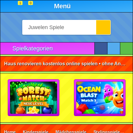
1
0
Menü
Spielkategorien
Haus renovieren kostenlos online spielen • ohne Anmeldung 🕹️
Home
Kinderspiele
Mädchenspiele
Stylingspiele
Ha