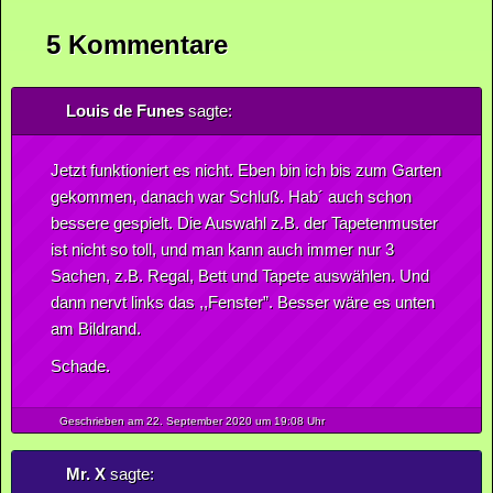
5 Kommentare
Louis de Funes
sagte:
Jetzt funktioniert es nicht. Eben bin ich bis zum Garten
gekommen, danach war Schluß. Hab´ auch schon
bessere gespielt. Die Auswahl z.B. der Tapetenmuster
ist nicht so toll, und man kann auch immer nur 3
Sachen, z.B. Regal, Bett und Tapete auswählen. Und
dann nervt links das ,,Fenster”. Besser wäre es unten
am Bildrand.
Schade.
Geschrieben am 22.
September
2020
um 19:08 Uhr
Mr. X
sagte: