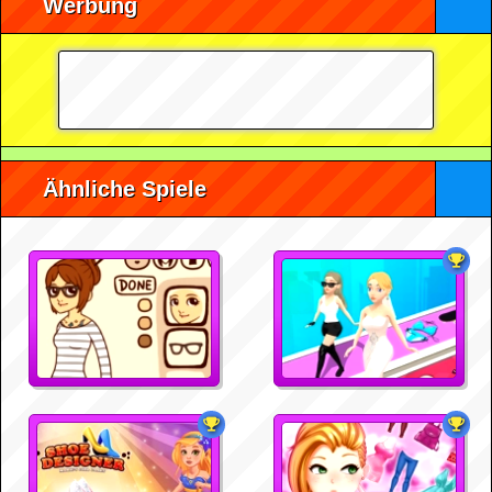
Werbung
Ähnliche Spiele