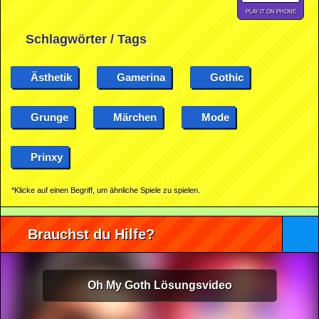
PLAY IT ON PHONE
Schlagwörter / Tags
Ästhetik
Gamerina
Gothic
Grunge
Märchen
Mode
Prinxy
*Klicke auf einen Begriff, um ähnliche Spiele zu spielen.
Brauchst du Hilfe?
Oh My Goth Lösungsvideo