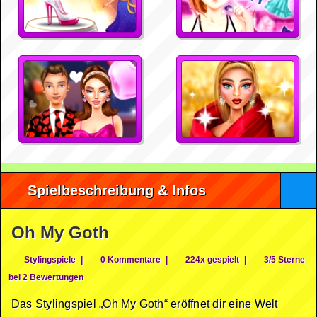
Spielbeschreibung & Infos
Oh My Goth
Stylingspiele
|
0 Kommentare
|
224x gespielt
|
3/5 Sterne
bei 2 Bewertungen
Das Stylingspiel „Oh My Goth“ eröffnet dir eine Welt