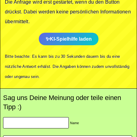
Die Anfrage wird erst gestartet, wenn du den Button
drückst. Dabei werden keine persönlichen Informationen
übermittelt.
KI-Spielhilfe laden
Bitte beachte: Es kann bis zu 30 Sekunden dauern bis du eine
nützliche Antwort erhälst. Die Angaben können zudem unvollständig
oder ungenau sein.
Sag uns Deine Meinung oder teile einen
Tipp :)
Name