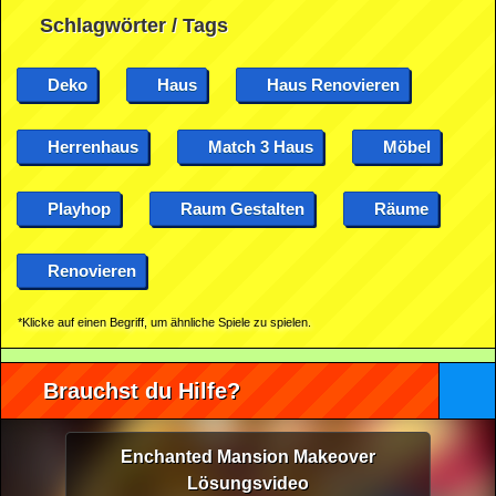
Schlagwörter / Tags
Deko
Haus
Haus Renovieren
Herrenhaus
Match 3 Haus
Möbel
Playhop
Raum Gestalten
Räume
Renovieren
*Klicke auf einen Begriff, um ähnliche Spiele zu spielen.
Brauchst du Hilfe?
Enchanted Mansion Makeover
Lösungsvideo