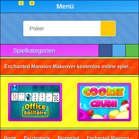
1
0
Menü
Spielkategorien
Enchanted Mansion Makeover kostenlos online spielen • ohne Anmeldung 🕹️
Home
Puzzlespiele
Bejeweled
Enchanted Mansion Makeover