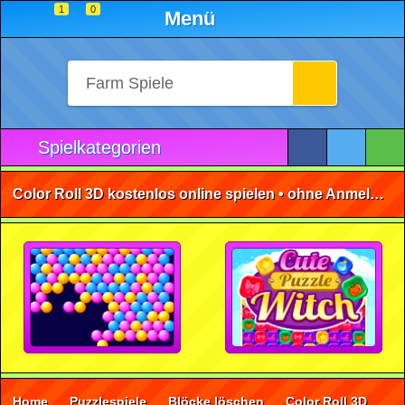
1
0
Menü
Spielkategorien
Color Roll 3D kostenlos online spielen • ohne Anmeldung 🕹️
Home
Puzzlespiele
Blöcke löschen
Color Roll 3D