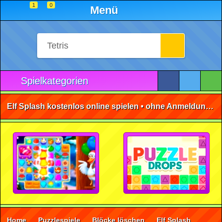
1
0
Menü
Spielkategorien
Elf Splash kostenlos online spielen • ohne Anmeldung 🕹️
Home
Puzzlespiele
Blöcke löschen
Elf Splash