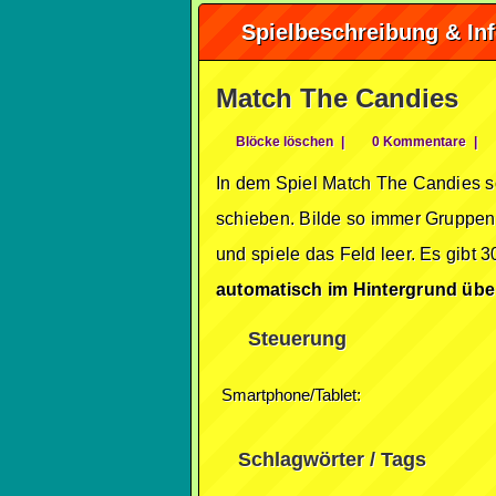
Spielbeschreibung & In
Match The Candies
Blöcke löschen
|
0 Kommentare
|
In dem Spiel Match The Candies so
schieben. Bilde so immer Gruppen 
und spiele das Feld leer. Es gibt
automatisch im Hintergrund übe
Steuerung
Smartphone/Tablet:
Schlagwörter / Tags