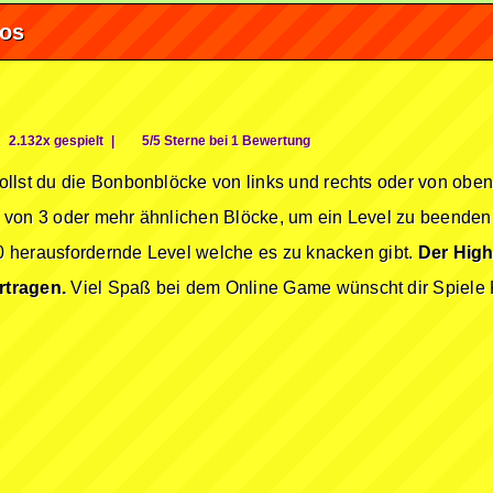
fos
2.132x gespielt
|
5/5 Sterne bei 1 Bewertung
llst du die Bonbonblöcke von links und rechts oder von oben 
von 3 oder mehr ähnlichen Blöcke, um ein Level zu beenden. 
 30 herausfordernde Level welche es zu knacken gibt.
Der High
rtragen.
Viel Spaß bei dem Online Game wünscht dir Spiele 