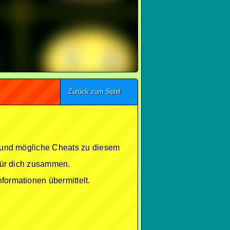
Zurück zum Spiel
se und mögliche Cheats zu diesem
 für dich zusammen.
formationen übermittelt.