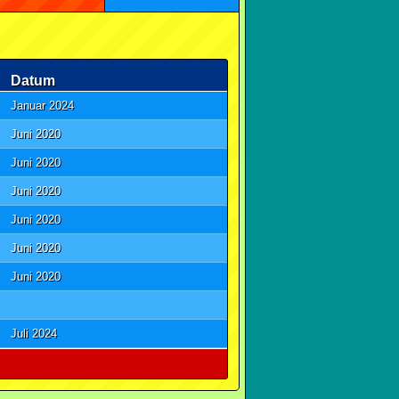
Datum
Januar 2024
Juni 2020
Juni 2020
Juni 2020
Juni 2020
Juni 2020
Juni 2020
Juli 2024