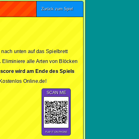
Zurück zum Spiel
nach unten auf das Spielbrett
Eliminiere alle Arten von Blöcken
score wird am Ende des Spiels
Kostenlos Online.de!
SCAN ME
PLAY IT ON PHONE