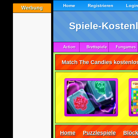
Home
Registrieren
Logi
Werbung
Spiele-Kostenl
Action
Brettspiele
Fungames
Match The Candies kostenlos
Home
Puzzlespiele
Blöck