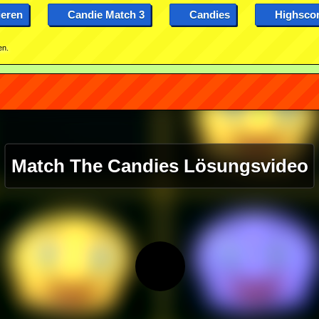
ieren
Candie Match 3
Candies
Highsco
en.
Match The Candies Lösungsvideo