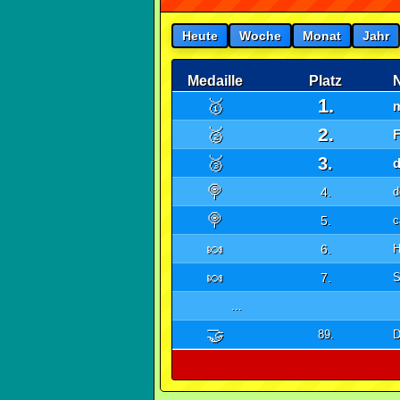
Heute
Woche
Monat
Jahr
Medaille
Platz
1.
🥇
2.
🥈
🥉
3.
🍭
4.
d
🍭
5.
c
🍬
6.
H
🍬
7.
S
...
🤝
89.
D